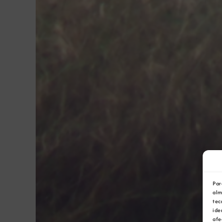
Par
alm
tec
ide
afe