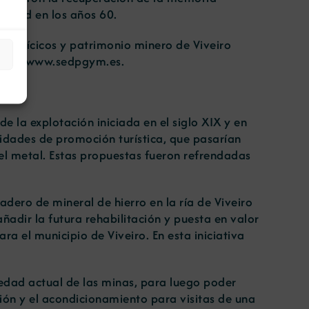
ividad en los años 60.
 ordovícicos y patrimonio minero de Viveiro
DPGYM
www.sedpgym.es
.
e la explotación iniciada en el siglo XIX y en
vidades de promoción turística, que pasarían
 el metal. Estas propuestas fueron refrendadas
adero de mineral de hierro en la ría de Viveiro
ñadir la futura rehabilitación y puesta en valor
a el municipio de Viveiro. En esta iniciativa
iedad actual de las minas, para luego poder
ión y el acondicionamiento para visitas de una