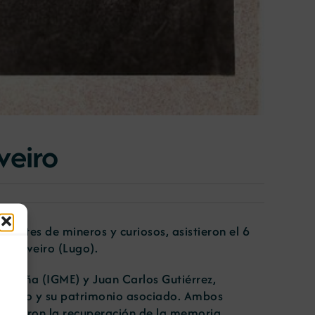
veiro
entes de mineros y curiosos, asistieron el 6
en Viveiro (Lugo).
 España (IGME) y Juan Carlos Gutiérrez,
Viveiro y su patrimonio asociado. Ambos
fendieron la recuperación de la memoria