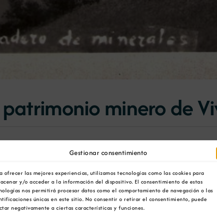
 patrimonio minero de Vi
Gestionar consentimiento
 miembros de la asociación Minas da Silvarosa y descendi
e Viveiro: minas de A Silvarosa y Galdo” que tuvo lugar 
a ofrecer las mejores experiencias, utilizamos tecnologías como las cookies para
acenar y/o acceder a la información del dispositivo. El consentimiento de estas
del Museo Geominero del Instituto Geológico y Minero de
nologías nos permitirá procesar datos como el comportamiento de navegación o las
ntificaciones únicas en este sitio. No consentir o retirar el consentimiento, puede
ron sobre sus investigaciones en minería del hierro en 
ctar negativamente a ciertas características y funciones.
as de A Silvarosa y Galdo a comienzos del siglo XX y de