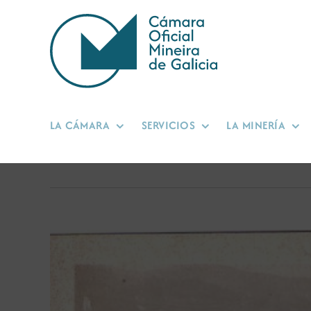
Saltar
al
contenido
LA CÁMARA
SERVICIOS
LA MINERÍA
Ver
imagen
más
grande