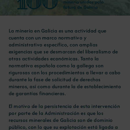
Noticias
La minería en Galicia es una actividad que
Portal de empleo
cuenta con un marco normativo y
administrativo específico, con amplias
exigencias que se desmarcan del liberalismo de
Contacto
otras actividades económicas. Tanto la
normativa española como la gallega son
rigurosas con los procedimientos a llevar a cabo
durante la fase de solicitud de derechos
mineros, así como durante la de establecimiento
de garantías financieras.
El motivo de la persistencia de esta intervención
por parte de la Administración es que los
recursos minerales de Galicia son de dominio
público, con lo que su explotación está ligada a