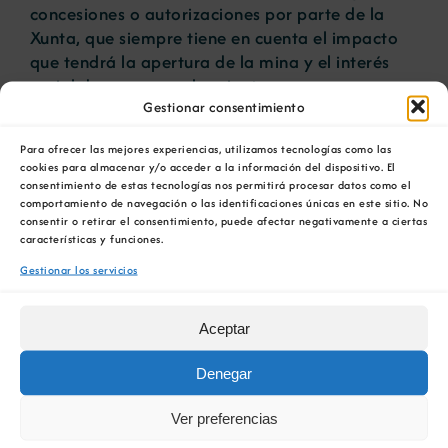
concesiones o autorizaciones por parte de la
Xunta, que siempre tiene en cuenta el impacto
que tendrá la apertura de la mina y el interés
social de su aprovechamiento y
Gestionar consentimiento
comercialización.
Para ofrecer las mejores experiencias, utilizamos tecnologías como las
cookies para almacenar y/o acceder a la información del dispositivo. El
consentimiento de estas tecnologías nos permitirá procesar datos como el
comportamiento de navegación o las identificaciones únicas en este sitio. No
consentir o retirar el consentimiento, puede afectar negativamente a ciertas
características y funciones.
Gestionar los servicios
Para el ejercicio de las
Aceptar
competencias en materia de
minería, la Xunta de Galicia cuenta
Denegar
con el Consejo de la Minería de
Galicia, un órgano colegiado de
Ver preferencias
participación, consulta y