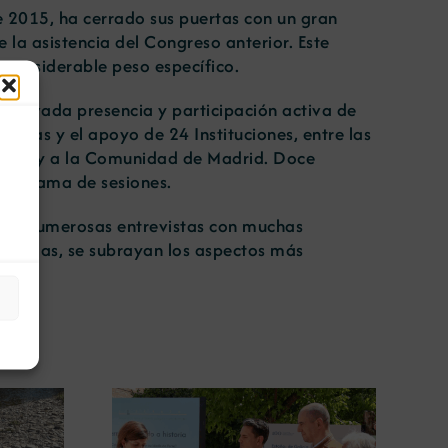
e 2015, ha cerrado sus puertas con un gran
la asistencia del Congreso anterior. Este
 considerable peso específico.
 elevada presencia y participación activa de
omas y el apoyo de 24 Instituciones, entre las
Turismo y a la Comunidad de Madrid. Doce
programa de sesiones.
ento, numerosas entrevistas con muchas
En ellas, se subrayan los aspectos más