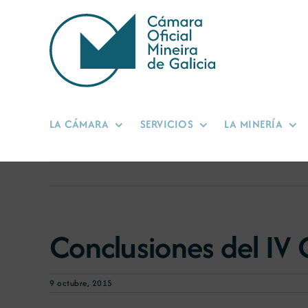
Saltar
al
contenido
LA CÁMARA
SERVICIOS
LA MINERÍA
Conclusiones del IV
9 octubre, 2015