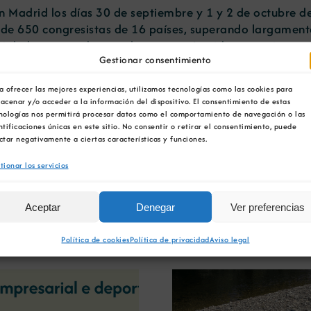
n Madrid los días 30 de septiembre y 1 y 2 de octubre d
 de 650 congresistas de 16 países, superando largamente 
al, demostrando que el sector está unido y que tiene un
Gestionar consentimiento
do un muy importante apoyo de las Administraciones, con
a ofrecer las mejores experiencias, utilizamos tecnologías como las cookies para
opea, de 3 Ministerios y 16 de las 17 Comunidades Autón
acenar y/o acceder a la información del dispositivo. El consentimiento de estas
el Rey Felipe VI, al Ministerio de Industria, Energía y 
nologías nos permitirá procesar datos como el comportamiento de navegación o las
y en medio ambiente han participado activamente en el 
ntificaciones únicas en este sitio. No consentir o retirar el consentimiento, puede
ctar negativamente a ciertas características y funciones.
os, se recogen además de la información gráfica del ev
tionar los servicios
as conclusiones finales establecidas como un decálogo. 
es y debates.
Aceptar
Denegar
Ver preferencias
Política de cookies
Política de privacidad
Aviso legal