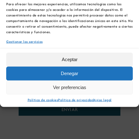
Para ofrecer las mejores experiencias, utilizamos tecnologías como las
cookies para almacenar y/o acceder a la información del dispositivo. El
consentimiento de estas tecnologías nos permitirá procesar datos como el
comportamiento de navegación o las identificaciones únicas en este sitio. No
consentir o retirar el consentimiento, puede afectar negativamente a ciertas
características y funciones.
Gestionar los servicios
Aceptar
HE LEÍDO Y ACEPTO LA
POLÍTICA
Denegar
DE PRIVACIDAD
Ver preferencias
Política de cookies
Política de privacidad
Aviso legal
ENVIAR