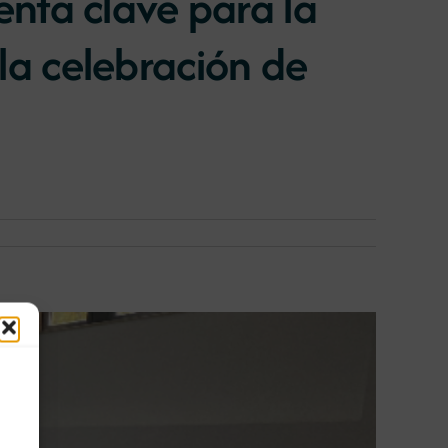
nta clave para la
 la celebración de