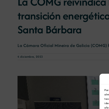
La COMG reivindica 
transición energética
Santa Bárbara
La Cámara Oficial Mineira de Galicia (COMG) ha
4 diciembre, 2023
Par
alm
tec
ide
afe