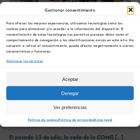
Gestionar consentimiento
Para ofrecer las mejores experiencias, utilizamos tecnologías como las
cookies para almacenar y/o acceder a la información del dispositivo. El
consentimiento de estas tecnologías nos permitirá procesar datos como el
comportamiento de navegación o las identificaciones únicas en este sitio. No
consentir o retirar el consentimiento, puede afectar negativamente a ciertas
La Cámara Oficial Mineira
características y funciones.
de Galicia celebró ‘Huella
Gestionar los servicios
de Carbono 1.0’, el primero
Aceptar
de los webinars destinados
Denegar
a impulsar la
Ver preferencias
descarbonización del sector
Política de cookies
Política de privacidad
Aviso legal
El pasado 13 de julio, la sede de la COMG [...]