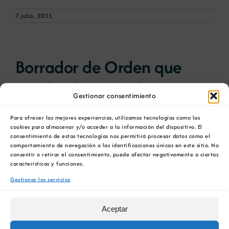
7 julio, 2011
Borrador de Orden que
regula el aprovechamiento
Gestionar consentimiento
de energía geotérmica de
Para ofrecer las mejores experiencias, utilizamos tecnologías como las
muy baja temperatura
cookies para almacenar y/o acceder a la información del dispositivo. El
consentimiento de estas tecnologías nos permitirá procesar datos como el
comportamiento de navegación o las identificaciones únicas en este sitio. No
consentir o retirar el consentimiento, puede afectar negativamente a ciertas
Proyecto de Orden por la que se regula el
características y funciones.
aprovechamiento [...]
Gestionar los servicios
6 julio, 2011
Aceptar