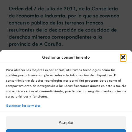
Orden del 7 de julio de 2011, de la Consellería
de Economía e Industria, por la que se convoca
Noticias
concurso público de los terrenos francos
resultantes de la declaración de caducidad de
derechos mineros correspondientes a la
Portal de empleo
provincia de A Coruña.
Contacto
El
plazo de presentación de solicitudes
será de
Gestionar consentimiento
un mes, y finaliza el
21 de agosto
de 2011.
Para ofrecer las mejores experiencias, utilizamos tecnologías como las
cookies para almacenar y/o acceder a la información del dispositivo. El
consentimiento de estas tecnologías nos permitirá procesar datos como el
Artículos relacionados
comportamiento de navegación o las identificaciones únicas en este sitio. No
consentir o retirar el consentimiento, puede afectar negativamente a ciertas
La COMG reúne a
La OIPE y el
características y funciones.
dos líderes
CRETUS
Gestionar los servicios
a
empresarias con
presentan las
ón
motivo de su
últimas
Aceptar
Centenario para
innovaciones en
debatir sobre el
restauración