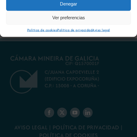
Denegar
futuro del rural
ambiental para la
gallego
minería gallega
Ver preferencias
Política de cookies
Política de privacidad
Aviso legal
AVISO LEGAL
|
POLÍTICA DE PRIVACIDAD
|
POLÍTICA DE COOKIES