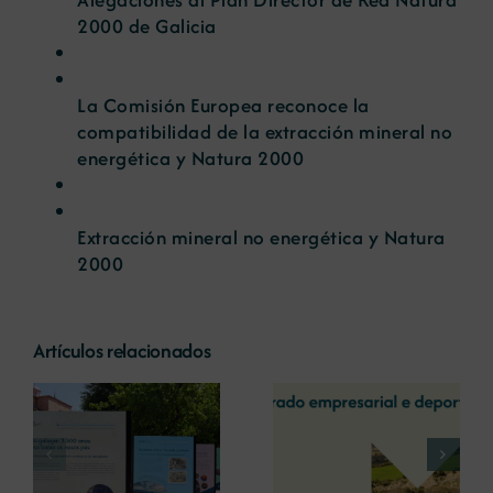
2000 de Galicia
La Comisión Europea reconoce la
compatibilidad de la extracción mineral no
energética y Natura 2000
Extracción mineral no energética y Natura
2000
Artículos relacionados
La COMG reúne a
La OIPE y el
dos líderes
CRETUS
a
empresarias con
presentan las
ón
motivo de su
últimas
Centenario para
innovaciones en