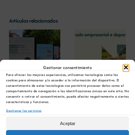
Artículos relacionados
La COMG reúne a
La OIPE y el
dos líderes
CRETUS
a
empresarias con
presentan las
ón
motivo de su
últimas
Centenario para
innovaciones en
debatir sobre el
restauración
Gestionar consentimiento
futuro del rural
ambiental para la
Plan Director de Rede
Para ofrecer las mejores experiencias, utilizamos tecnologías como las
gallego
minería gallega
cookies para almacenar y/o acceder a la información del dispositivo. El
consentimiento de estas tecnologías nos permitirá procesar datos como el
Natura 2000 de Galicia en
comportamiento de navegación o las identificaciones únicas en este sitio. No
consentir o retirar el consentimiento, puede afectar negativamente a ciertas
información pública
características y funciones.
Gestionar los servicios
7 julio, 2011
Aceptar
Medio Rural impulsa a través do Plan Director