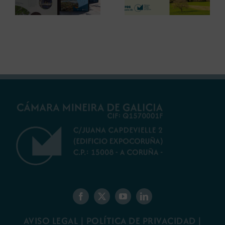
debatir sobre el
restauración
futuro del rural
ambiental para la
gallego
minería gallega
AVISO LEGAL
|
POLÍTICA DE PRIVACIDAD
|