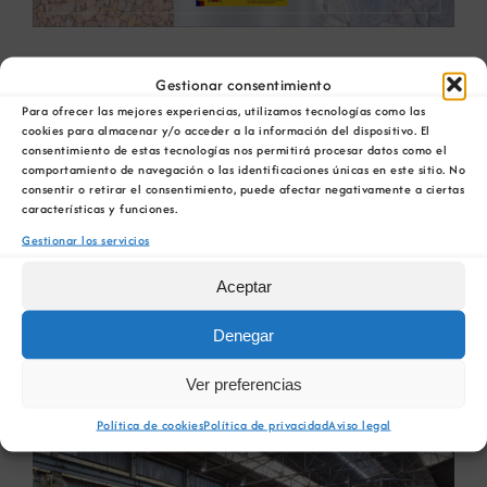
Sale a consulta pública la
Gestionar consentimiento
Para ofrecer las mejores experiencias, utilizamos tecnologías como las
Hoja de Ruta para la
cookies para almacenar y/o acceder a la información del dispositivo. El
consentimiento de estas tecnologías nos permitirá procesar datos como el
gestión sostenible de
comportamiento de navegación o las identificaciones únicas en este sitio. No
consentir o retirar el consentimiento, puede afectar negativamente a ciertas
Materias Primas Minerales
características y funciones.
Gestionar los servicios
El Ministerio para la Transición Ecológica y el
Aceptar
Reto Demográfico [...]
Denegar
27 octubre, 2020
Ver preferencias
Política de cookies
Política de privacidad
Aviso legal