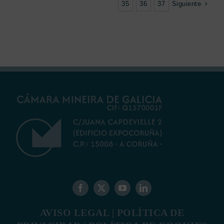
Siguiente
35
36
37
AVISO LEGAL
|
POLÍTICA DE