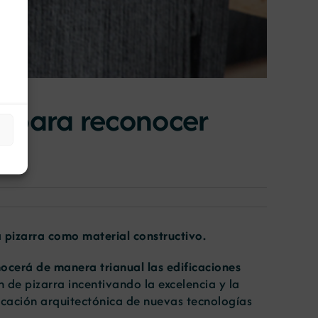
io para reconocer
a pizarra como material constructivo.
ocerá de manera trianual las edificaciones
 de pizarra incentivando la excelencia y la
licación arquitectónica de nuevas tecnologías