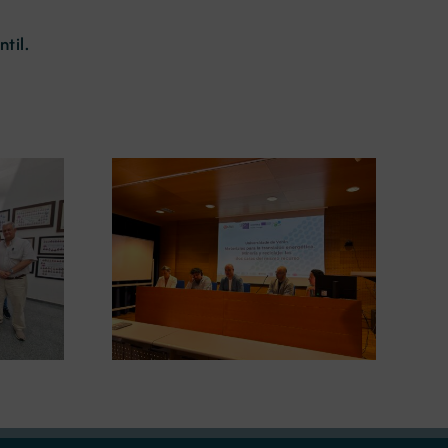
til.
La Xunta convoca 2,5
 papel de la
millones de euros en ayudas
iclaje en la
para impulsar la
ética en su
sostenibilidad en el sector de
erano
los recursos naturales en
Galicia