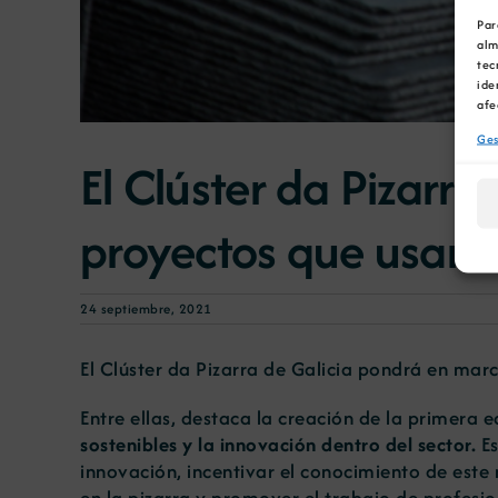
Par
alm
tec
ide
afe
Ges
El Clúster da Pizarr
proyectos que usan 
24 septiembre, 2021
El Clúster da Pizarra de Galicia pondrá en mar
Entre ellas, destaca la creación de la primera 
sostenibles y la innovación dentro del sector.
Es
innovación, incentivar el conocimiento de este 
en la pizarra y promover el trabajo de profesio