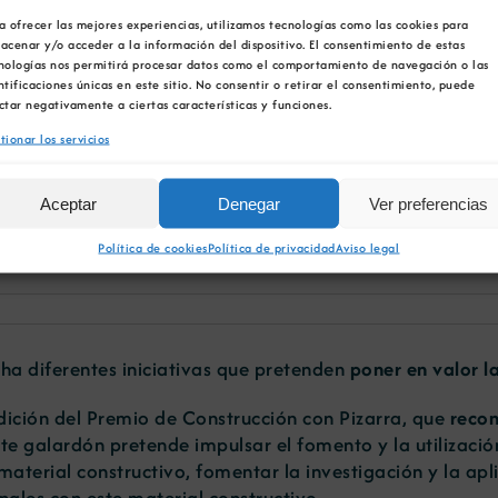
a ofrecer las mejores experiencias, utilizamos tecnologías como las cookies para
acenar y/o acceder a la información del dispositivo. El consentimiento de estas
nologías nos permitirá procesar datos como el comportamiento de navegación o las
ntificaciones únicas en este sitio. No consentir o retirar el consentimiento, puede
ctar negativamente a ciertas características y funciones.
tionar los servicios
a de Galicia crea un prem
Aceptar
Denegar
Ver preferencias
la roca ornamental
Política de cookies
Política de privacidad
Aviso legal
cha diferentes iniciativas que pretenden
poner en valor l
edición del Premio de Construcción con Pizarra, que
recon
te galardón pretende impulsar el fomento y la utilización
material constructivo, fomentar la investigación y la ap
nales con este material constructivo.