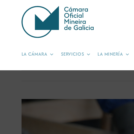
Saltar
al
contenido
LA CÁMARA
SERVICIOS
LA MINERÍA
Ver
imagen
más
grande