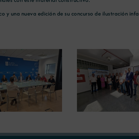
o y una nueva edición de su concurso de ilustración infan
La UDC analiza el papel de
La USC aborda el
las materias primas
minería y el rec
minerales en la
transición energ
descarbonización industrial
curso de v