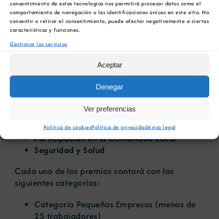
consentimiento de estas tecnologías nos permitirá procesar datos como el
comportamiento de navegación o las identificaciones únicas en este sitio. No
Restauración
consentir o retirar el consentimiento, puede afectar negativamente a ciertas
características y funciones.
Buenas Prácticas Medioambientales
Cambio Climático
Gestionar los servicios
Comunicación
Aceptar
Economía y Valor Añadido
Buenas Prácticas
Denegar
Economía Circular
Biodiversidad
Ver preferencias
Innovación
Otras Industrias Extractivas
Política de cookies
Política de privacidad
Aviso legal
Participación en la Comunidad Local
Seguridad y Salud
Cada uno de los premios contará con las
siguientes categorías:
Categoría Pequeñas Empresas (menos de
25 trabajadores)