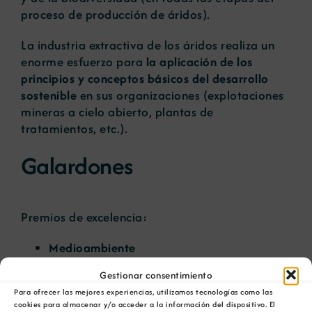
proceso de producción de áridos).
La industria extractiva de los áridos realiza un
enorme esfuerzo para
la aplicación de los
principios y conceptos básicos del desarrollo
sostenible
en sus organizaciones (explotaciones
mineras a cielo abierto, plantas de
tratamientos, etc.).
Galardones
Premios de excelencia:
Medioambiente
Social
Gestionar consentimiento
Economía de la Producción
Para ofrecer las mejores experiencias, utilizamos tecnologías como las
cookies para almacenar y/o acceder a la información del dispositivo. El
Premios y Certificados: