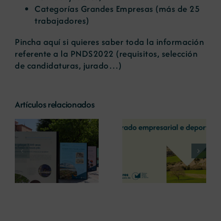
Categorías Grandes Empresas (más de 25
trabajadores)
Pincha
aquí
si quieres saber toda la información
referente a la PNDS2022 (requisitos, selección
de candidaturas, jurado…)
Artículos relacionados
La COMG reúne a
La OIPE y el
dos líderes
CRETUS
a
empresarias con
presentan las
ón
motivo de su
últimas
Centenario para
innovaciones en
debatir sobre el
restauración
futuro del rural
ambiental para la
gallego
minería gallega