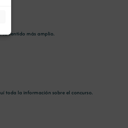
n su sentido más amplio.
uí
toda la información sobre el concurso.