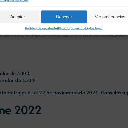
axes enerxéticas 2021
tionar los servicios
Aceptar
Denegar
Ver preferencias
Política de cookies
Política de privacidad
Aviso legal
ortometrajes cuya temática gire entorno a la energía, e
alor de 300 €
 valor de 150 €
ortometrajes es el 22 de noviembre de 2021. Consulta
aq
me 2022