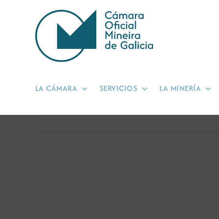
Saltar
al
contenido
LA CÁMARA
SERVICIOS
LA MINERÍA
Ver
imagen
más
grande