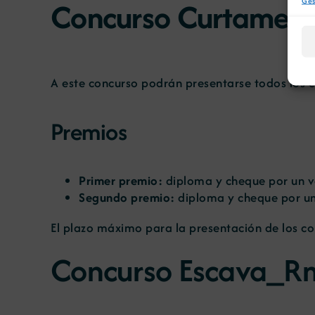
Concurso Curtametr
Ges
A este concurso podrán presentarse todos los c
Premios
Primer premio:
diploma y cheque por un v
Segundo premio:
diploma y cheque por un
El plazo máximo para la presentación de los c
Concurso Escava_R