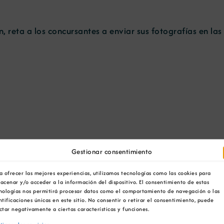
 reta a los concursantes a enviar sus fotografías en las
Gestionar consentimiento
a ofrecer las mejores experiencias, utilizamos tecnologías como las cookies para
acenar y/o acceder a la información del dispositivo. El consentimiento de estas
nologías nos permitirá procesar datos como el comportamiento de navegación o las
ntificaciones únicas en este sitio. No consentir o retirar el consentimiento, puede
otografía es el 22 de noviembre de 2021. Consulta
aquí
t
ctar negativamente a ciertas características y funciones.