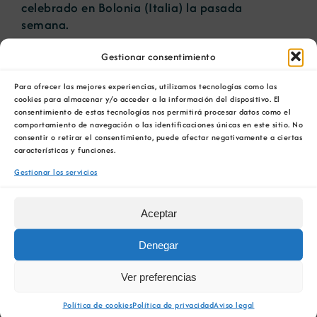
celebrado en Bolonia (Italia) la pasada
semana.
El presidente de la Diputación, José Manuel
Gestionar consentimiento
Baltar, intervino en la asamblea a través de un
Para ofrecer las mejores experiencias, utilizamos tecnologías como las
vídeo. “Tras la pandemia necesitamos reforzar
cookies para almacenar y/o acceder a la información del dispositivo. El
el papel del turismo termal y todas las
consentimiento de estas tecnologías nos permitirá procesar datos como el
posibilidades que la climatoterapia aporta a las
comportamiento de navegación o las identificaciones únicas en este sitio. No
consentir o retirar el consentimiento, puede afectar negativamente a ciertas
zonas rurales implicando un estilo de vida
características y funciones.
saludable”, destacó. Baltar agradeció a la
delegada de la Femtec en Galicia, María
Gestionar los servicios
Generosa Souto, su labor investigadora sobre
los recursos termales y las aguas minero-
Aceptar
medicinales en nuestro territorio.
Denegar
Galicia es líder nacional en turismo termal,
concretamente Ourense es
la primera provincia
Ver preferencias
en nuestro país por número de centros termales,
con siete instalaciones en funcionamiento.
Política de cookies
Política de privacidad
Aviso legal