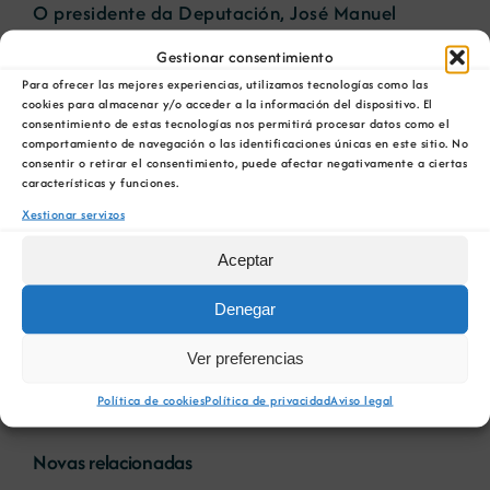
O presidente da Deputación, José Manuel
Baltar, interveu na asemblea a través dun vídeo.
Gestionar consentimiento
“Tras a pandemia necesitamos reforzar o papel
Para ofrecer las mejores experiencias, utilizamos tecnologías como las
do turismo termal e todas as posibilidades que
cookies para almacenar y/o acceder a la información del dispositivo. El
a climatoterapia achega ás zonas rurais
consentimiento de estas tecnologías nos permitirá procesar datos como el
implicando un estilo de vida saudable”,
comportamiento de navegación o las identificaciones únicas en este sitio. No
consentir o retirar el consentimiento, puede afectar negativamente a ciertas
destacou. Baltar agradeceu á delegada da
características y funciones.
Femtec en Galicia, María Xenerosa Souto, o seu
Xestionar servizos
labor investigador sobre os recursos termais e
as augas mineiro-medicinais no noso territorio.
Aceptar
Galicia é
líder nacional en turismo termal,
Denegar
concretamente Ourense é a primeira provincia
no noso país por número de centros termais, con
Ver preferencias
sete instalacións en funcionamento.
Política de cookies
Política de privacidad
Aviso legal
Novas relacionadas