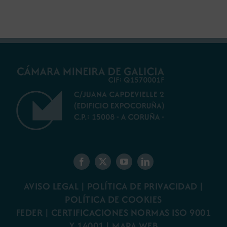
AVISO LEGAL
|
POLÍTICA DE PRIVACIDAD
|
POLÍTICA DE COOKIES
FEDER
|
CERTIFICACIONES NORMAS ISO 9001
Y 14001
|
MAPA WEB