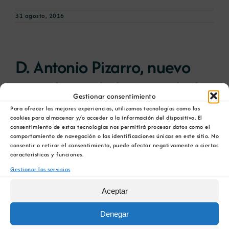
31 agosto, 2016
D. Antonio Pizarro, nuevo
presidente de la Sociedad
Gestionar consentimiento
Española para la Defensa
Para ofrecer las mejores experiencias, utilizamos tecnologías como las
cookies para almacenar y/o acceder a la información del dispositivo. El
del Patrimonio Geológic
consentimiento de estas tecnologías nos permitirá procesar datos como el
comportamiento de navegación o las identificaciones únicas en este sitio. No
consentir o retirar el consentimiento, puede afectar negativamente a ciertas
características y funciones.
D. Antonio Pizarro Losilla asumió el pasado
Gestionar los servicios
junio a presidencia [...]
Aceptar
23 agosto, 2016
Denegar