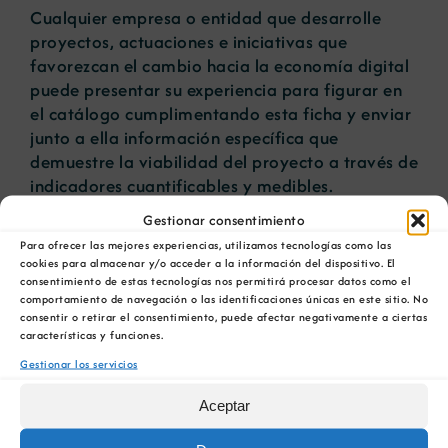
Cualquier empresa o entidad que desarrolle
proyectos, actuaciones e iniciativas que
favorezcan el cambio hacia la economía digital
puede presentar su experiencia para figurar en
el catálogo cumplimentando
esta ficha
y enviar
junto a ella información específica que
demuestre la viabilidad del proyecto a través de
indicadores cuantificables y medibles.
Gestionar consentimiento
Una vez constatada que la actuación enviada se
Para ofrecer las mejores experiencias, utilizamos tecnologías como las
identifica como una BPEC, y tras un análisis
cookies para almacenar y/o acceder a la información del dispositivo. El
exhaustivo de cada uno de los factores que la
consentimiento de estas tecnologías nos permitirá procesar datos como el
describen, se llevará a cabo una valoración
comportamiento de navegación o las identificaciones únicas en este sitio. No
consentir o retirar el consentimiento, puede afectar negativamente a ciertas
positiva de las mismas, en función de las
características y funciones.
siguientes directrices:
Gestionar los servicios
Relevancia para la EC: la BPEC refleja de
Aceptar
manera directa un alto impacto positivo
dirigido a la transición a la EC como