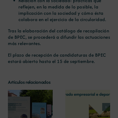
Relación con la sociedad: prácticas que
reflejen, en la medida de lo posible, la
implicación con la sociedad y cómo ésta
colabora en el ejercicio de la circularidad.
Tras la elaboración del catálogo de recopilación
de BPEC, se procederá a difundir las actuaciones
más relevantes.
El plazo de recepción de candidaturas de BPEC
estará abierto hasta el 15 de septiembre.
Artículos relacionados
La COMG reúne a
La OIPE y el
dos líderes
CRETUS
a
empresarias con
presentan las
ón
motivo de su
últimas
Centenario para
innovaciones en