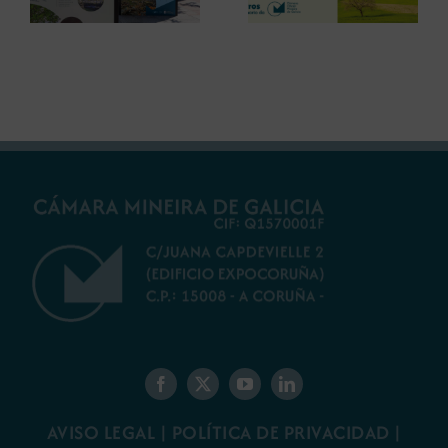
debatir sobre el
restauración
futuro del rural
ambiental para la
gallego
minería gallega
AVISO LEGAL
|
POLÍTICA DE PRIVACIDAD
|