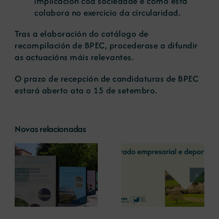
implicación coa sociedade e como esta
colabora no exercicio da circularidad.
Tras a elaboración do catálogo de
recompilación de BPEC, procederase a difundir
as actuacións máis relevantes.
O prazo de recepción de candidaturas de BPEC
estará aberto ata o 15 de setembro.
Novas relacionadas
A COMG reúne a
A OIPE e o
dous líderes
CRETUS
a
empresarias con
presentan as
ón
motivo do seu
últimas
Centenario para
innovacións en
debater sobre o
restauración
futuro do rural
ambiental para a