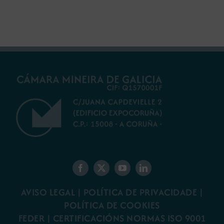
galego
minaría galega
AVISO LEGAL
|
POLÍTICA DE PRIVACIDADE
|
POLÍTICA DE COOKIES
FEDER
|
CERTIFICACIÓNS NORMAS ISO 9001