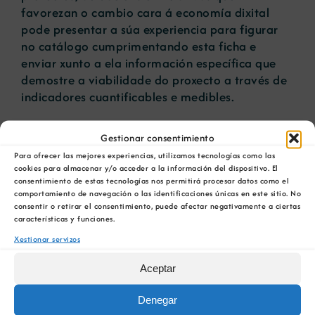
favorezan o cambio cara á economía dixital
pode presentar a súa experiencia para figurar
no catálogo cumprimentando
esta ficha
e
enviar xunto a ela información específica que
demostre a viabilidade do proxecto a través de
indicadores cuantificables e medibles.
Unha vez constatada que a actuación enviada
Gestionar consentimiento
identifícase como unha BPEC, e tras unha
Para ofrecer las mejores experiencias, utilizamos tecnologías como las
análise exhaustiva de cada un dos factores que
cookies para almacenar y/o acceder a la información del dispositivo. El
a describen, levará a cabo unha valoración
consentimiento de estas tecnologías nos permitirá procesar datos como el
positiva das mesmas, en función das seguintes
comportamiento de navegación o las identificaciones únicas en este sitio. No
consentir o retirar el consentimiento, puede afectar negativamente a ciertas
directrices:
características y funciones.
Xestionar servizos
Relevancia para a EC: a BPEC reflicte de
maneira directa un alto impacto positivo
Aceptar
dirixido á transición á EC como
consecuencia da súa implementación.
Denegar
Innovación: a BPEC constitúe unha