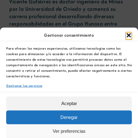
Vicente Gutiérrez es doctor ingeniero de Minas
por la Universidad de Oviedo y comenzó su
carrera profesional desarrollando diversas
responsabilidades en el Grupo Hunosa entre
1980 y 1996, año en que se crea, dentro del
Gestionar consentimiento
mismo grupo, la empresa SADIM Ingeniería, de
la que fue director general hasta 2005. Un año
Para ofrecer las mejores experiencias, utilizamos tecnologías como las
después comienza a trabajar en Iberpotash,
cookies para almacenar y/o acceder a la información del dispositivo. El
donde desarrolló su trabajo hasta 2016,
consentimiento de estas tecnologías nos permitirá procesar datos como el
comportamiento de navegación o las identificaciones únicas en este sitio. No
primero como director de minería y operaciones
consentir o retirar el consentimiento, puede afectar negativamente a ciertas
y, finalmente, como adjunto al consejero
características y funciones.
delegado.
Gestionar los servicios
Además, durante 14 años fue profesor asociado
en el departamento de Explotación de Minas de
Aceptar
la Universidad de Oviedo. Es miembro de
Denegar
diferentes Comités de Expertos en la Unión
Europea relacionados con la industria extractiva,
Ver preferencias
una vía para poner en valor las aportaciones de