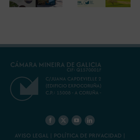
debatir sobre el
restauración
futuro del rural
ambiental para la
gallego
minería gallega
AVISO LEGAL
|
POLÍTICA DE PRIVACIDAD
|