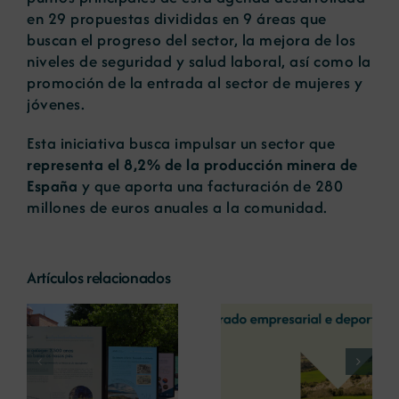
en 29 propuestas divididas en 9 áreas que
buscan el progreso del sector, la mejora de los
niveles de seguridad y salud laboral, así como la
promoción de la entrada al sector de mujeres y
jóvenes.
Esta iniciativa busca impulsar un sector que
representa el 8,2% de la producción minera de
España
y que aporta una facturación de 280
millones de euros anuales a la comunidad.
Artículos relacionados
La COMG reúne a
La OIPE y el
dos líderes
CRETUS
a
empresarias con
presentan las
ón
motivo de su
últimas
Centenario para
innovaciones en