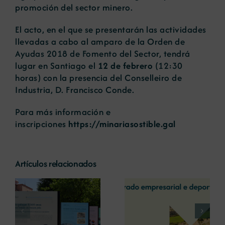
promoción del sector minero.
El acto, en el que se presentarán las actividades
llevadas a cabo al amparo de la Orden de
Ayudas 2018 de Fomento del Sector, tendrá
lugar en Santiago el
12 de febrero
(12:30
horas) con la presencia del Conselleiro de
Industria, D. Francisco Conde.
Para más información e
inscripciones
https://minariasostible.gal
Artículos relacionados
La COMG reúne a
La OIPE y el
dos líderes
CRETUS
a
empresarias con
presentan las
ón
motivo de su
últimas