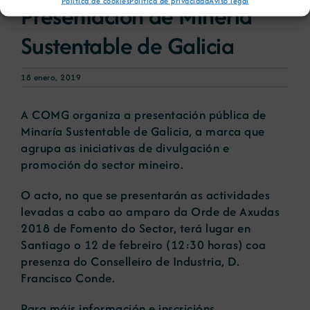
Política de cookies
Política de privacidad
Aviso legal
Presentación de Minería
Sustentable de Galicia
18 enero, 2019
A COMG organiza a presentación pública de
Minaría Sustentable de Galicia, a marca que
agrupa as iniciativas de divulgación e
promoción do sector mineiro.
O acto, no que se presentarán as actividades
levadas a cabo ao amparo da Orde de Axudas
2018 de Fomento do Sector, terá lugar en
Santiago o 12 de febreiro (12:30 horas) coa
presenza do Conselleiro de Industria, D.
Francisco Conde.
Para máis información e inscricións