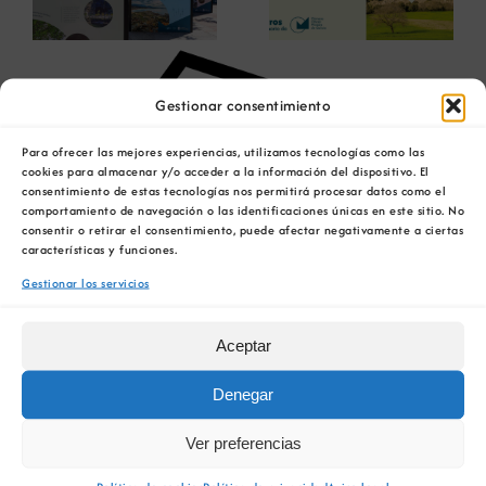
Centenario para
innovaciones en
debatir sobre el
restauración
futuro del rural
ambiental para la
Ver
gallego
minería gallega
imagen
Gestionar consentimiento
más
grande
Para ofrecer las mejores experiencias, utilizamos tecnologías como las
cookies para almacenar y/o acceder a la información del dispositivo. El
consentimiento de estas tecnologías nos permitirá procesar datos como el
comportamiento de navegación o las identificaciones únicas en este sitio. No
consentir o retirar el consentimiento, puede afectar negativamente a ciertas
características y funciones.
Gestionar los servicios
Aceptar
Denegar
Ver preferencias