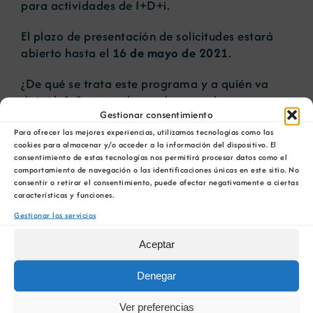
para actividades de I+D+i.
El plazo de presentación de solicitudes estará
abierto hasta el
16 de mayo de 2021
.
¿De qué se trata este programa y a quién va
dirigido? Se trata de ayudas para la
Gestionar consentimiento
contratación de personal altamente cualificado
.
La duración mínima de la contratación será de 3
Para ofrecer las mejores experiencias, utilizamos tecnologías como las
cookies para almacenar y/o acceder a la información del dispositivo. El
años. Se buscan perfiles con más de 5 años de
consentimiento de estas tecnologías nos permitirá procesar datos como el
experiencia para desarrollar su carrera
comportamiento de navegación o las identificaciones únicas en este sitio. No
profesional en empresas y centros de
consentir o retirar el consentimiento, puede afectar negativamente a ciertas
características y funciones.
investigación. Se pretende, además, estimular la
Gestionar los servicios
demanda en el sector público y privado de
profesionales de alta cualificación para llevar a
Aceptar
cabo proyectos de I+D+i en Galicia.
Denegar
Estas ayudas pueden ser solicitadas, hasta un
máximo de 2 contratos por entidad, por
Ver preferencias