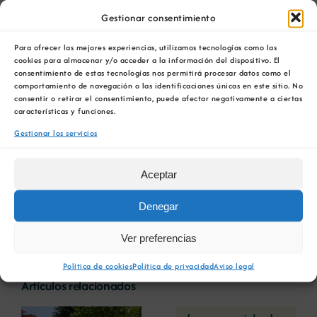
Guitiriz, Villa de Cruces y Arbo.
Gestionar consentimiento
El colegio profesional editó estas rutas para
Para ofrecer las mejores experiencias, utilizamos tecnologías como las
difundir la geología del territorio gallego y
cookies para almacenar y/o acceder a la información del dispositivo. El
consentimiento de estas tecnologías nos permitirá procesar datos como el
promover la minería en Galicia a través de la
comportamiento de navegación o las identificaciones únicas en este sitio. No
mejora de sus
valores patrimoniales.
consentir o retirar el consentimiento, puede afectar negativamente a ciertas
características y funciones.
Ahora la COMG impulsa el conocimiento de
Gestionar los servicios
estos lugares a través de su web de Patrimonio,
donde además pueden encontrarse otros
Aceptar
muchos espacios de interés turístico en las
cuatro provincias, con rutas todos ellos
Denegar
destacan por una
geología, un pasado minero y
unos valores paisajísticos especiales.
Ver preferencias
Política de cookies
Política de privacidad
Aviso legal
Artículos relacionados
La COMG reúne a
La OIPE y el