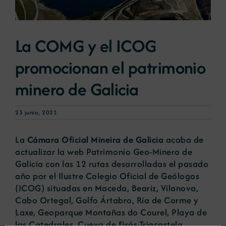
Noticias
La COMG y el ICOG
promocionan el patrimonio
Portal de empleo
minero de Galicia
Contacto
23 junio, 2021
La
Cámara Oficial Mineira de Galicia
acaba de
actualizar la web
Patrimonio Geo-Minero de
Galicia
con las 12 rutas desarrolladas el pasado
año por el Ilustre Colegio Oficial de Geólogos
(ICOG) situadas en Maceda, Beariz, Vilanova,
Cabo Ortegal, Golfo Ártabro, Ría de Corme y
Laxe, Geoparque Montañas do Courel, Playa de
las Catedrales, Cueva de Eirós-Triacastela,