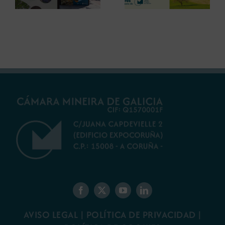
debatir sobre el
restauración
futuro del rural
ambiental para la
gallego
minería gallega
AVISO LEGAL
|
POLÍTICA DE PRIVACIDAD
|