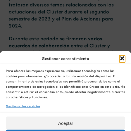
trataron diversos temas relacionados con las
actuaciones del Clúster durante el segundo
semestre de 2023 y el Plan de Acciones para
2024.
Durante este periodo se firmaron
varios
acuerdos de colaboración
entre el Clúster y
otras entidades, como son el Diario Digital de la
Gestionar consentimiento
Industria Española – Industry Talks; Minería es
más, MINES +; Women In Mining & Industry
Para ofrecer las mejores experiencias, utilizamos tecnologías como las
Spain, WIM Spain; y la Federación de la
cookies para almacenar y/o acceder a la información del dispositivo. El
Industria Minera de Marruecos, FDIM. También
consentimiento de estas tecnologías nos permitirá procesar datos como el
se produjo la entrada del Clúster en la
comportamiento de navegación o las identificaciones únicas en este sitio. No
consentir o retirar el consentimiento, puede afectar negativamente a ciertas
Federación Nacional de Clústers.
características y funciones.
Gestionar los servicios
Además, el Clúster Ibérico para la Minería
Sostenible participó en varios eventos,
formando parte de la organización de algunos
Aceptar
de ellos, como el Foro Minero Marruecos-España,