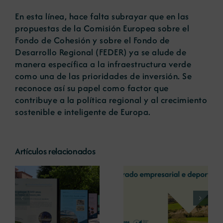
En esta línea, hace falta subrayar que en las
propuestas de la Comisión Europea sobre el
Fondo de Cohesión y sobre el Fondo de
Desarrollo Regional (FEDER) ya se alude de
manera específica a la infraestructura verde
como una de las prioridades de inversión. Se
reconoce así su papel como factor que
contribuye a la política regional y al crecimiento
sostenible e inteligente de Europa.
Artículos relacionados
La COMG reúne a
La OIPE y el
dos líderes
CRETUS
a
empresarias con
presentan las
ón
motivo de su
últimas
Centenario para
innovaciones en