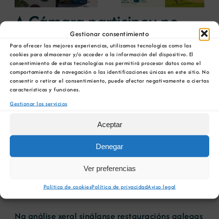
debatir sobre el
restauración
futuro del rural
ambiental para la
A Cámara participou no
gallego
minería gallega
Gestionar consentimiento
encontro internacional
Para ofrecer las mejores experiencias, utilizamos tecnologías como las
cookies para almacenar y/o acceder a la información del dispositivo. El
Quarries Alive 2018
consentimiento de estas tecnologías nos permitirá procesar datos como el
comportamiento de navegación o las identificaciones únicas en este sitio. No
consentir o retirar el consentimiento, puede afectar negativamente a ciertas
4 mayo, 2018
características y funciones.
Gestionar los servicios
A Cámara Oficial Mineira de Galicia participou
no encontro internacional Quarries Alive 2018,
Aceptar
celebrado o pasado maio na cidade portuguesa
de *Évora, coa presentación de dous pósteres
Denegar
titulados “Restauracións mineiras en Galicia:
Ver preferencias
unha análise xeral” e “Exemplos de
restauracións mineiras baseadas na auga en
Política de cookies
Política de privacidad
Aviso legal
Galicia”.
Na análise xeral sinálanse restauracións galegas