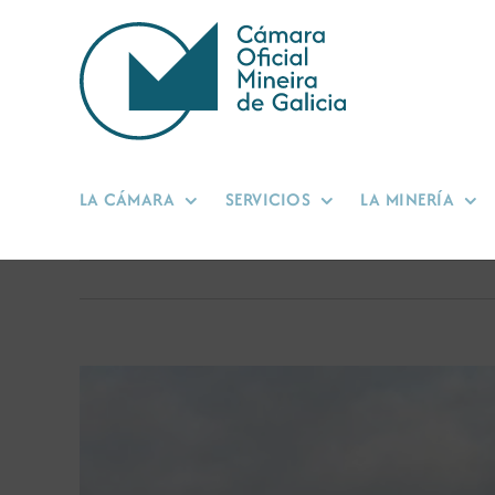
Saltar
al
contenido
LA CÁMARA
SERVICIOS
LA MINERÍA
Ver
imagen
más
grande