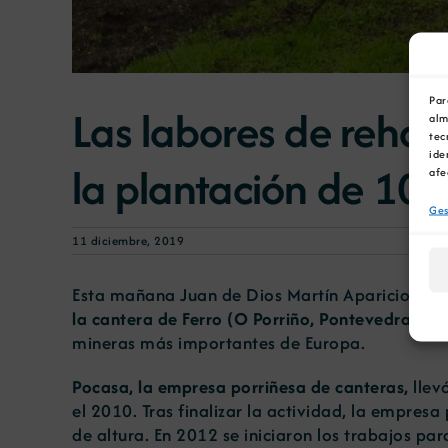
Par
Las labores de rehab
alm
tec
ide
la plantación de 100
afe
Ges
11 diciembre, 2019
Esta mañana Juan de Dios Martín Aparicio, presi
la cantera de Ferro (O Porriño, Pontevedra).
Se 
mineras más importantes de Europa.
Pocasa, la empresa porriñesa de canteras,
llev
el 2010. Tras finalizar la actividad, la empres
de altura. En 2012 se iniciaron los trabajos par