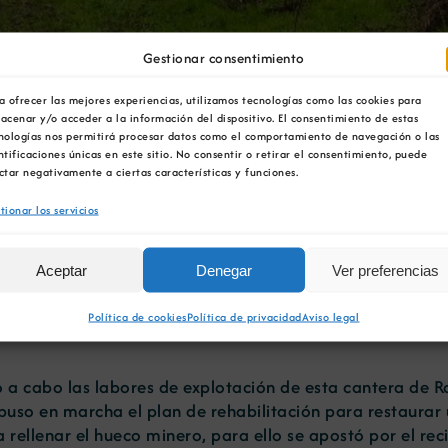
Gestionar consentimiento
a ofrecer las mejores experiencias, utilizamos tecnologías como las cookies para
ilitación de la cantera d
acenar y/o acceder a la información del dispositivo. El consentimiento de estas
nologías nos permitirá procesar datos como el comportamiento de navegación o las
ntificaciones únicas en este sitio. No consentir o retirar el consentimiento, puede
0 árboles
ctar negativamente a ciertas características y funciones.
tionar los servicios
Aceptar
Denegar
Ver preferencias
dente de la Cámara Oficial Mineira de Galicia, ha asisti
trata de una plantación de un millar de pinos que pondrá
Política de cookies
Política de privacidad
Aviso legal
ó a cabo las labores de explotación de esta cantera de 
a puso en marcha el plan de rehabilitación para restaura
a rellenar el hueco minero, para ello se apostó por el re