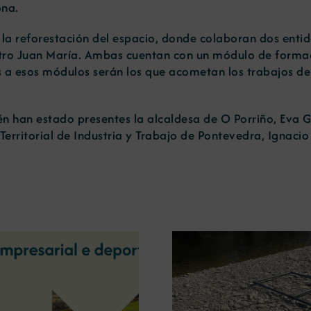
ona.
 la reforestación del espacio, donde colaboran dos enti
entro Juan María. Ambas cuentan con un módulo de forma
s a esos módulos serán los que acometan los trabajos de 
han estado presentes la alcaldesa de O Porriño, Eva Gar
 Territorial de Industria y Trabajo de Pontevedra, Ignaci
La OIPE y el CRETUS
presentan las últimas
La COMG ina