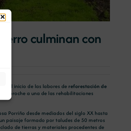
e Ferro culminan con
do al inicio de las labores de
reforestación de
 el broche a una de las rehabilitaciones
Rosa Porriño desde mediados del siglo XX hasta
r un paisaje formado por taludes de 50 metros
ciclado de tierras y materiales procedentes de