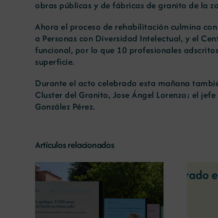
obras públicas y de fábricas de granito de la z
Ahora el proceso de rehabilitación culmina con
a Personas con Diversidad Intelectual, y el C
funcional, por lo que 10 profesionales adscrito
superficie.
Durante el acto celebrado esta mañana también 
Cluster del Granito, Jose Ángel Lorenzo; el jefe
González Pérez.
Artículos relacionados
La COMG reúne a dos
líderes empresarias con
o la