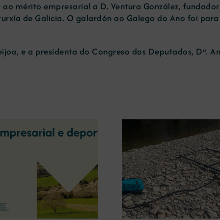
 ao mérito empresarial a D. Ventura González, fundador
rurxía de Galicia. O galardón ao Galego do Ano foi par
eijoo, e a presidenta do Congreso dos Deputados, Dª. An
La OIPE y el CRETUS
presentan las últimas
La COMG ina
innovaciones en
Ourense la ex
restauración ambiental para
‘Tesouros da
la minería gallega