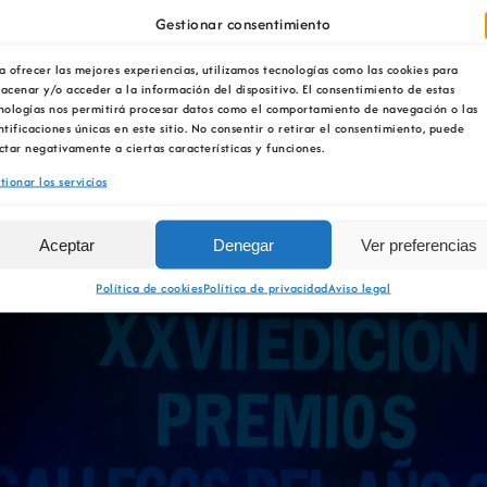
Gestionar consentimiento
La OIPE y el CRETUS
presentan las últimas
La COMG ina
a ofrecer las mejores experiencias, utilizamos tecnologías como las cookies para
innovaciones en
Ourense la ex
acenar y/o acceder a la información del dispositivo. El consentimiento de estas
restauración ambiental para
‘Tesouros da
nologías nos permitirá procesar datos como el comportamiento de navegación o las
ntificaciones únicas en este sitio. No consentir o retirar el consentimiento, puede
la minería gallega
ctar negativamente a ciertas características y funciones.
tionar los servicios
Aceptar
Denegar
Ver preferencias
Política de cookies
Política de privacidad
Aviso legal