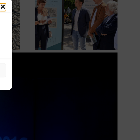
ugura en
La COMG lleva a Vigo la
posición
exposición ‘Tesouros da terra’
 terra’