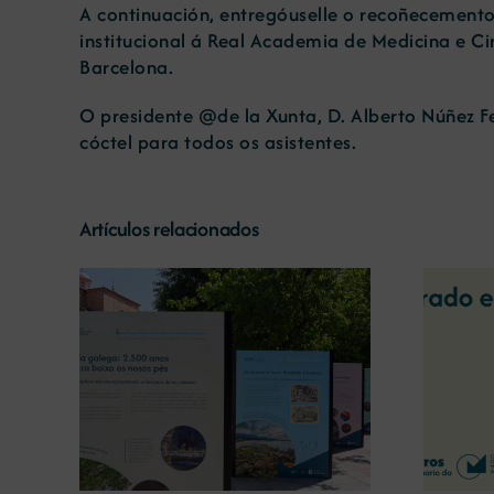
A continuación, entregóuselle o recoñecemento
institucional á Real Academia de Medicina e Ci
Barcelona.
O presidente @de la Xunta, D. Alberto Núñez F
cóctel para todos os asistentes.
Artículos relacionados
La COMG reúne a dos
líderes empresarias con
o la
motivo de su Centenario
 terra’
para debatir sobre el futuro
del rural gallego