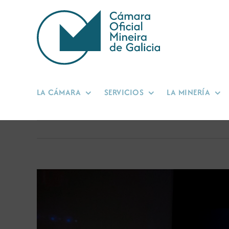
Saltar
al
contenido
LA CÁMARA
SERVICIOS
LA MINERÍA
Ver
imagen
más
grande