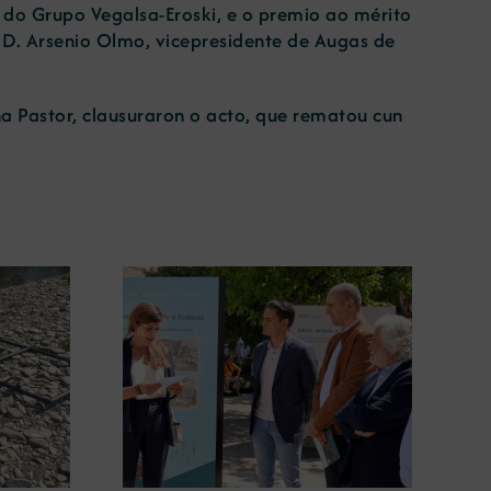
 do Grupo Vegalsa-Eroski, e o premio ao mérito
a D. Arsenio Olmo, vicepresidente de Augas de
a Pastor, clausuraron o acto, que rematou cun
ugura en
La COMG lleva a Vigo la
posición
exposición ‘Tesouros da terra’
 terra’