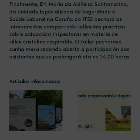
Finalmente, Dª. María da Aciñeira Santamarina,
da Unidade Especializada de Seguridade e
Saúde Laboral na Coruña do ITSS pechará as
intervencións compartindo reflexións prácticas
sobre actuacións inspectoras en materia de
sílice cristalina respirable. O taller pecharase
cunha mesa redonda aberta á participación dos
asistentes que se prolongará ata as 14.00 horas.
Artículos relacionados
La COMG reúne a
La OIPE y el
dos líderes
CRETUS
a
empresarias con
presentan las
ón
motivo de su
últimas
Centenario para
innovaciones en
debatir sobre el
restauración
futuro del rural
ambiental para la