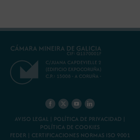
gallego
minería gallega
AVISO LEGAL
|
POLÍTICA DE PRIVACIDAD
|
POLÍTICA DE COOKIES
FEDER
|
CERTIFICACIONES NORMAS ISO 9001