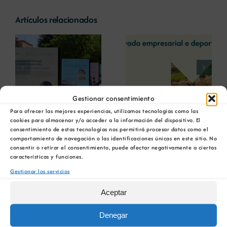
Artículos relacionados
La COMG reúne a
La OIPE y el
dos líderes
CRETUS
a
empresarias con
presentan las
ón
motivo de su
últimas
Centenario para
innovaciones en
debatir sobre el
restauración
Gestionar consentimiento
futuro del rural
ambiental para la
O Instituto Nacional de
Para ofrecer las mejores experiencias, utilizamos tecnologías como las
gallego
minería gallega
cookies para almacenar y/o acceder a la información del dispositivo. El
Silicose organiza coloquios
consentimiento de estas tecnologías nos permitirá procesar datos como el
comportamiento de navegación o las identificaciones únicas en este sitio. No
consentir o retirar el consentimiento, puede afectar negativamente a ciertas
para avanzar na prevención
características y funciones.
Gestionar los servicios
31 octubre, 2016
Aceptar
O Instituto Nacional de Silicose ( INS), co apoio
Denegar
do Ministerio de Industria, Enerxía e Turismo e a