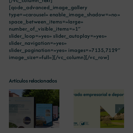
[/vc_column_text]
[qode_advanced_image_gallery
type=»carousel» enable_image_shadow=»no»
space_between_items=»large»
number_of_visible_items=»1″
slider_loop=»yes» slider_autoplay=»yes»
slider_navigation=»yes»
slider_pagination=»yes» images=»7135,7129″
image_size=»full»][/vc_column][/vc_row]
Artículos relacionados
La COMG reúne a
La OIPE y el
dos líderes
CRETUS
a
empresarias con
presentan las
ón
motivo de su
últimas
Centenario para
innovaciones en
debatir sobre el
restauración
futuro del rural
ambiental para la