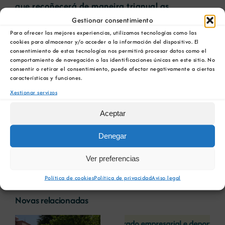
que
recoñecerá de maneira trianual as
edificacións sostibles e a innovación dentro do
Gestionar consentimiento
sector
. Este galardón pretende impulsar o
Para ofrecer las mejores experiencias, utilizamos tecnologías como las
fomento e a utilización de lousa incentivando a
cookies para almacenar y/o acceder a la información del dispositivo. El
consentimiento de estas tecnologías nos permitirá procesar datos como el
excelencia e a innovación, incentivar o
comportamiento de navegación o las identificaciones únicas en este sitio. No
coñecemento deste material construtivo,
consentir o retirar el consentimiento, puede afectar negativamente a ciertas
fomentar a investigación e a aplicación
características y funciones.
arquitectónica de novas tecnoloxías na lousa e
Xestionar servizos
promover o traballo de profesionais con este
material construtivo.
Aceptar
O Clúster prevé ademais un galardón
Denegar
xornalístico e unha nova edición do seu concurso
Ver preferencias
de ilustración infantil.
Política de cookies
Política de privacidad
Aviso legal
Novas relacionadas
A COMG reúne a
A OIPE e o