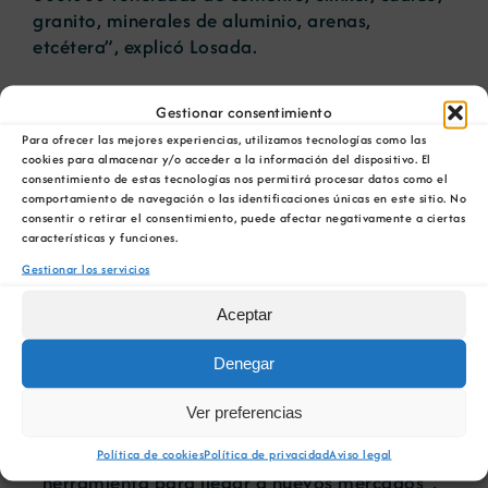
granito, minerales de aluminio, arenas,
etcétera”, explicó Losada.
“Tenemos capacidad para aumentar estas cifras
Gestionar consentimiento
y para crecer junto a todos vosotros en este
Para ofrecer las mejores experiencias, utilizamos tecnologías como las
sector verdaderamente relevante para la
cookies para almacenar y/o acceder a la información del dispositivo. El
Autoridad Portuaria”, añadió Losada, que dejó
consentimiento de estas tecnologías nos permitirá procesar datos como el
las puertas abiertas a todas las iniciativas y
comportamiento de navegación o las identificaciones únicas en este sitio. No
consentir o retirar el consentimiento, puede afectar negativamente a ciertas
propuestas que puedan plasmarse en la
características y funciones.
generación de nuevos negocios y actividad
Gestionar los servicios
económica, que es el principal objetivo de los
que estamos hoy aquí”.
Aceptar
José Lista, presidente de Arigal, aprovechó para
Denegar
agradecer el apoyo del Igape y del puerto de A
Coruña en las acciones de internacionalización
Ver preferencias
de sus asociados. Además destacó la
importancia de este catálogo como
Política de cookies
Política de privacidad
Aviso legal
“herramienta para llegar a nuevos mercados”,