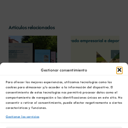
Artículos relacionados
La COMG reúne a
La OIPE y el
dos líderes
CRETUS
a
empresarias con
presentan las
ón
motivo de su
últimas
Centenario para
innovaciones en
debatir sobre el
restauración
Gestionar consentimiento
futuro del rural
ambiental para la
Ver
gallego
minería gallega
Para ofrecer las mejores experiencias, utilizamos tecnologías como las
imagen
cookies para almacenar y/o acceder a la información del dispositivo. El
más
consentimiento de estas tecnologías nos permitirá procesar datos como el
comportamiento de navegación o las identificaciones únicas en este sitio. No
grande
consentir o retirar el consentimiento, puede afectar negativamente a ciertas
características y funciones.
Gestionar los servicios