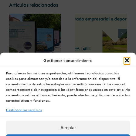
Artículos relacionados
La COMG reúne a
La OIPE y el
dos líderes
CRETUS
a
empresarias con
presentan las
ón
motivo de su
últimas
Centenario para
innovaciones en
debatir sobre el
restauración
futuro del rural
ambiental para la
A conferencia Min- Guide
Gestionar consentimiento
gallego
minería gallega
2017 abordou a innovación
Para ofrecer las mejores experiencias, utilizamos tecnologías como las
cookies para almacenar y/o acceder a la información del dispositivo. El
na produción mineral
consentimiento de estas tecnologías nos permitirá procesar datos como el
comportamiento de navegación o las identificaciones únicas en este sitio. No
consentir o retirar el consentimiento, puede afectar negativamente a ciertas
características y funciones.
20 diciembre, 2017
Gestionar los servicios
A conferencia anual do proxecto europeo
Mineral Policy Guide ( Min- Guide 2017) reuniu
Aceptar
en Bruxelas máis de 200 expertos no sector da