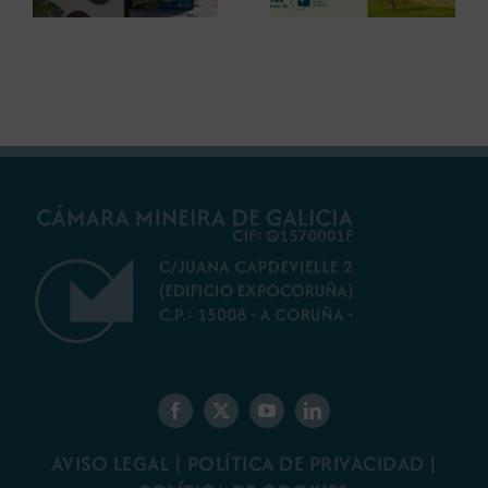
debatir sobre el
restauración
futuro del rural
ambiental para la
gallego
minería gallega
AVISO LEGAL
|
POLÍTICA DE PRIVACIDAD
|