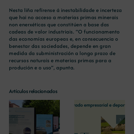
Nesta liña refírense á inestabilidade e incerteza
que hai no acceso a materias primas minerais
non enerxéticas que constitúen a base das
cadeas de valor industriais. “O funcionamento
das economías europeas e, en consecuencia o
benestar das sociedades, depende en gran
medida da subministración a longo prazo de
recursos naturais e materias primas para a
produción e o uso”, apunta.
Artículos relacionados
La COMG reúne a
La OIPE y el
dos líderes
CRETUS
a
empresarias con
presentan las
ón
motivo de su
últimas
Centenario para
innovaciones en