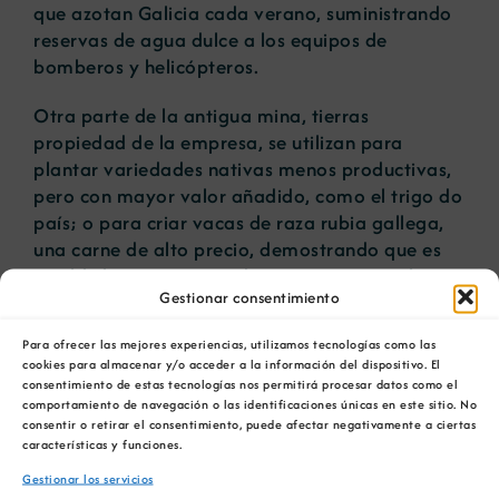
que azotan Galicia cada verano, suministrando
reservas de agua dulce a los equipos de
bomberos y helicópteros.
Otra parte de la antigua mina, tierras
propiedad de la empresa, se utilizan para
plantar variedades nativas menos productivas,
pero con mayor valor añadido, como el trigo do
país; o para criar vacas de raza rubia gallega,
una carne de alto precio, demostrando que es
posible la coexistencia de minería y agricultura.
Gestionar consentimiento
Para ofrecer las mejores experiencias, utilizamos tecnologías como las
Artículos relacionados
cookies para almacenar y/o acceder a la información del dispositivo. El
consentimiento de estas tecnologías nos permitirá procesar datos como el
La COMG reúne a
La OIPE y el
comportamiento de navegación o las identificaciones únicas en este sitio. No
dos líderes
CRETUS
consentir o retirar el consentimiento, puede afectar negativamente a ciertas
características y funciones.
a
empresarias con
presentan las
ón
motivo de su
últimas
Gestionar los servicios