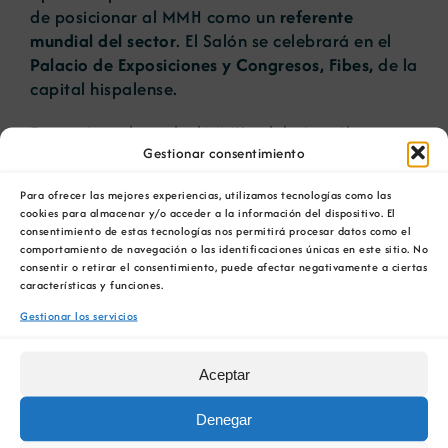
de posicionar al MMH como un
referente
mundial del sector
. El Salón se celebrará en el
Palacio de Exposiciones y Congresos, Fibes,
de la
capital hispalense.
De carácter bienal, el MMH celebró su última
Gestionar consentimiento
edición en octubre de 2019 con la participación
de 150 expositores comerciales, más de 900
Para ofrecer las mejores experiencias, utilizamos tecnologías como las
congresistas de 17 nacionalidades y 70
cookies para almacenar y/o acceder a la información del dispositivo. El
ponentes de un programa científico de primer
consentimiento de estas tecnologías nos permitirá procesar datos como el
nivel. Con más de 10.000 visitas registradas y
comportamiento de navegación o las identificaciones únicas en este sitio. No
consentir o retirar el consentimiento, puede afectar negativamente a ciertas
2.000 encuentros empresariales, Sevilla se
características y funciones.
convirtió durante esos días en la capital mundial
Gestionar los servicios
de la minería.
MMH
acogerá a las principales compañías y
Aceptar
entidades del sector minero español
, así como a
sus
empresas auxiliares
y otras
industrias
Denegar
relacionadas
. Una cita internacional que servirá