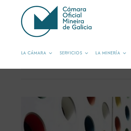
Saltar
al
contenido
LA CÁMARA
SERVICIOS
LA MINERÍA
Ver
imagen
más
grande