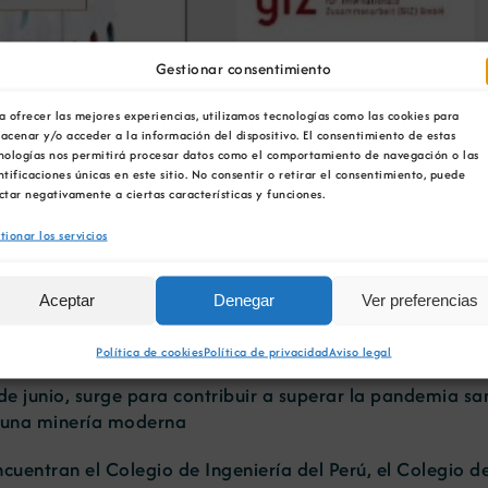
Gestionar consentimiento
a ofrecer las mejores experiencias, utilizamos tecnologías como las cookies para
imer Congreso Virtual mu
acenar y/o acceder a la información del dispositivo. El consentimiento de estas
nologías nos permitirá procesar datos como el comportamiento de navegación o las
ntificaciones únicas en este sitio. No consentir o retirar el consentimiento, puede
ctar negativamente a ciertas características y funciones.
tionar los servicios
Aceptar
Denegar
Ver preferencias
 ánimo de lucro con presencia en México, Perú, Chile, A
ero.
Política de cookies
Política de privacidad
Aviso legal
1 de junio, surge para contribuir a superar la pandemia s
a una minería moderna
ncuentran el Colegio de Ingeniería del Perú, el Colegio 