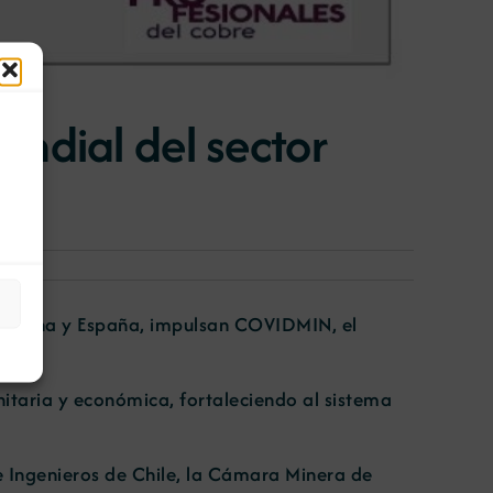
ndial del sector
rgentina y España, impulsan COVIDMIN, el
anitaria y económica, fortaleciendo al sistema
de Ingenieros de Chile, la Cámara Minera de