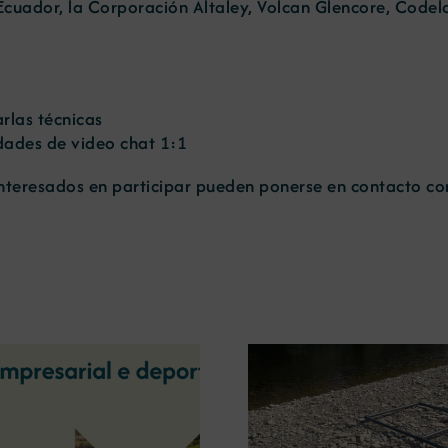
 Ecuador, la Corporación Altaley, Volcan Glencore, Codel
arlas técnicas
dades de video chat 1:1
nteresados en participar pueden ponerse en contacto con
La OIPE y el CRETUS
presentan las últimas
La COMG ina