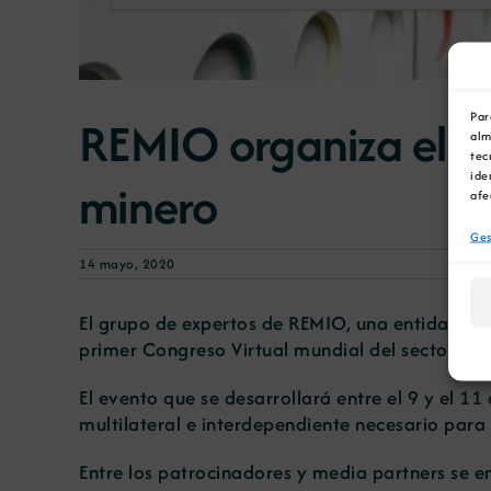
Par
REMIO organiza el pr
alm
tec
ide
minero
afe
Ges
14 mayo, 2020
El grupo de expertos de REMIO, una entidad sin
primer Congreso Virtual mundial del sector min
El evento que se desarrollará entre el 9 y el 1
multilateral e interdependiente necesario par
Entre los patrocinadores y media partners se e