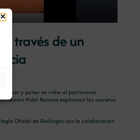
a a través de un
licia
conocer y poner en valor el patrimonio
uan Ramón Vidal Romaní explicaron los secretos
olegio Oficial de Geólogos con la colaboración