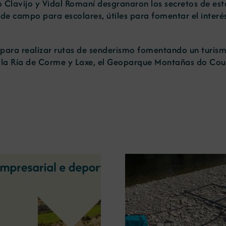
lavijo y Vidal Romaní desgranaron los secretos de esta
campo para escolares, útiles para fomentar el interés 
s para realizar rutas de senderismo fomentando un turi
 la Ría de Corme y Laxe, el Geoparque Montañas do Courel
La OIPE y el CRETUS
presentan las últimas
La COMG ina
innovaciones en
Ourense la ex