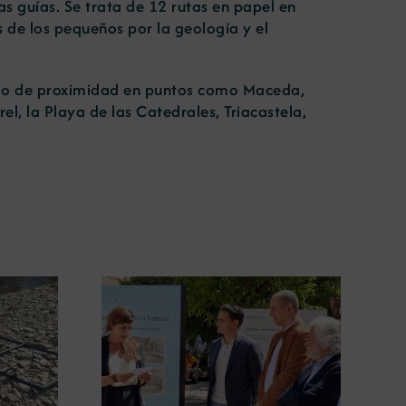
s guías. Se trata de 12 rutas en papel en
de los pequeños por la geología y el
smo de proximidad en puntos como Maceda,
, la Playa de las Catedrales, Triacastela,
ugura en
La COMG lleva a Vigo la
posición
exposición ‘Tesouros da terra’