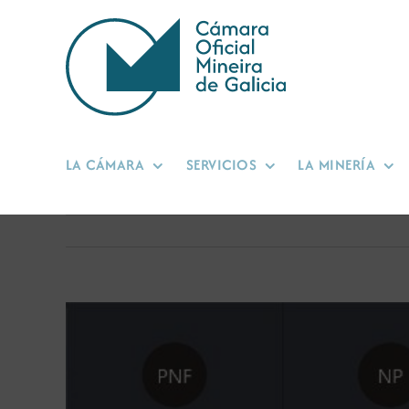
Saltar
al
contenido
LA CÁMARA
SERVICIOS
LA MINERÍA
Ver
imagen
más
grande