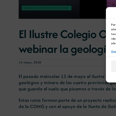
Par
El Ilustre Colegio O
alm
tec
ide
webinar la geología 
afe
Ges
14 mayo, 2020
El pasado miércoles 13 de mayo el Ilustre Cole
geológico y minero de las cuatro provincias ga
que guarda el suelo que pisamos a través de la
Estas rutas forman parte de un proyecto realiz
de la COMG y con el apoyo de la Xunta de Gali