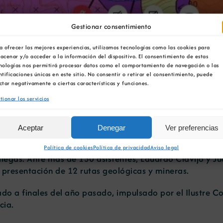
Gestionar consentimiento
a ofrecer las mejores experiencias, utilizamos tecnologías como las cookies para
ficial de Geólogos muestr
acenar y/o acceder a la información del dispositivo. El consentimiento de estas
nologías nos permitirá procesar datos como el comportamiento de navegación o las
ntificaciones únicas en este sitio. No consentir o retirar el consentimiento, puede
y el pasado minero de Ga
ctar negativamente a ciertas características y funciones.
tionar los servicios
Aceptar
Denegar
Ver preferencias
gio Oficial de Geólogos organizó un webinar para dar a 
Política de cookies
Política de privacidad
Aviso legal
llegas. Ante más de 130 asistentes, Eduardo Clavijo y J
 presentación de 12 rutas geológicas y mineras.
ado a finales del año pasado, impulsado por el Ilustre C
cia.