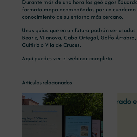
Durante más de una hora los geólogos Eduardo C
formato mapa acompañadas por un cuaderno de 
conocimiento de su entorno más cercano.
Unas guías que en un futuro podrán ser usada
Beariz, Vilanova, Cabo Ortegal, Golfo Ártabro,
Guitiriz o Vila de Cruces.
Aquí
puedes ver el webinar completo.
Artículos relacionados
La COMG reúne a dos
líderes empresarias con
o la
motivo de su Centenario
 terra’