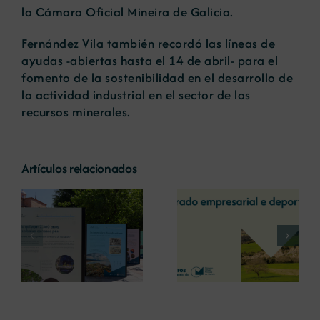
la Cámara Oficial Mineira de Galicia.
Fernández Vila también recordó las líneas de
ayudas -abiertas hasta el 14 de abril- para el
fomento de la sostenibilidad en el desarrollo de
la actividad industrial en el sector de los
recursos minerales.
Artículos relacionados
La COMG reúne a
La OIPE y el
dos líderes
CRETUS
a
empresarias con
presentan las
ón
motivo de su
últimas
Centenario para
innovaciones en
debatir sobre el
restauración
futuro del rural
ambiental para la
gallego
minería gallega