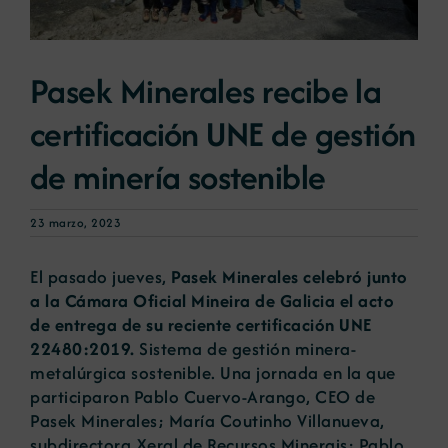
Noticias
Pasek Minerales recibe la
certificación UNE de gestión
Portal de empleo
de minería sostenible
Contacto
23 marzo, 2023
El pasado jueves,
Pasek Minerales celebró junto
a la Cámara Oficial Mineira de Galicia el acto
de entrega de su reciente certificación UNE
22480:2019.
Sistema de gestión minera-
metalúrgica sostenible. Una jornada en la que
participaron Pablo Cuervo-Arango, CEO de
Pasek Minerales; María Coutinho Villanueva,
subdirectora Xeral de Recursos Minerais; Pablo