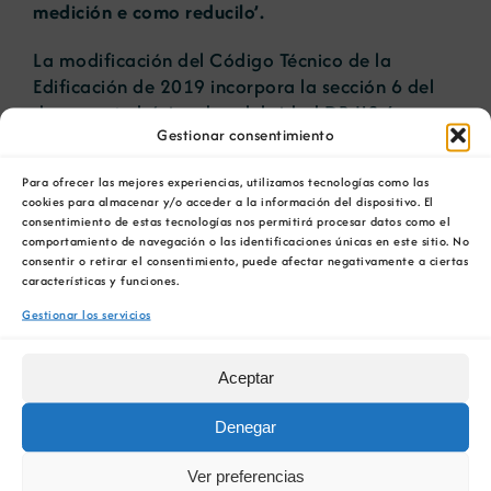
medición e como reducilo’.
La modificación del Código Técnico de la
Edificación de 2019 incorpora la sección 6 del
documento básico de salubridad DB HS-6:
Gestionar consentimiento
protección contra el radón, que tiene por objeto
regular los mecanismos de prevención contra
Para ofrecer las mejores experiencias, utilizamos tecnologías como las
concentraciones excesivas en la edificación. Por
cookies para almacenar y/o acceder a la información del dispositivo. El
ello, la
delegación en Santiago del COETICOR
consentimiento de estas tecnologías nos permitirá procesar datos como el
organiza este curso sobre el origen de este gas y
comportamiento de navegación o las identificaciones únicas en este sitio. No
consentir o retirar el consentimiento, puede afectar negativamente a ciertas
los
sistemas de medición y reducción en el
características y funciones.
ámbito laboral.
Gestionar los servicios
El curso tendrá una duración de 6 horas
repartidas entre el 13 y el 14 de abril, y será
Aceptar
impartido por los Alberto Ruano y el director del
Laboratorio de Radón de Galicia, Juan Miguel
Denegar
Barros, ambos pertenecientes al Área de Medina
Preventiva y Salud Pública de la USC.
Ver preferencias