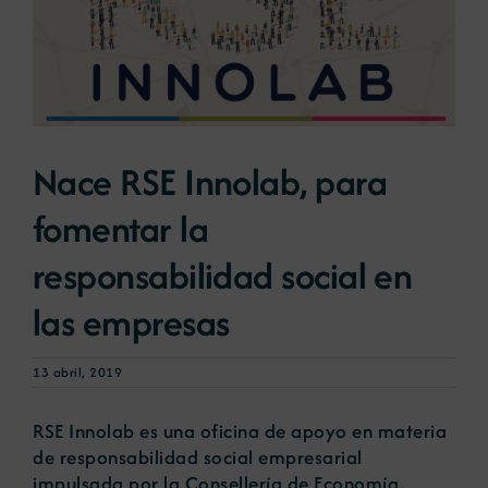
Noticias
Portal de empleo
Nace RSE Innolab, para
Contacto
fomentar la
responsabilidad social en
las empresas
13 abril, 2019
RSE Innolab es una oficina de apoyo en materia
de responsabilidad social empresarial
impulsada por la Consellería de Economía,