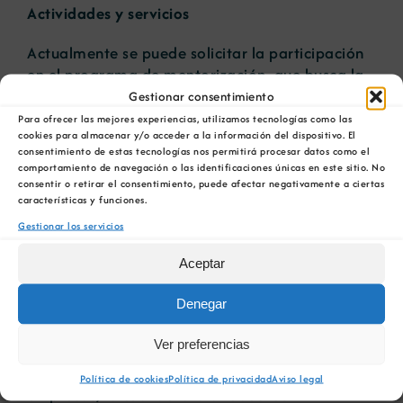
Actividades y servicios
Actualmente se puede solicitar la participación
en el
programa de mentorización
, que busca la
inclusión de la responsabilidad social
Gestionar consentimiento
empresarial en las pymes mediante el impulso
Para ofrecer las mejores experiencias, utilizamos tecnologías como las
cookies para almacenar y/o acceder a la información del dispositivo. El
de proyectos piloto tutorizados por personal
consentimiento de estas tecnologías nos permitirá procesar datos como el
experto. Más adelante pondrán en marcha un
comportamiento de navegación o las identificaciones únicas en este sitio. No
programa específico para personal directivo,
consentir o retirar el consentimiento, puede afectar negativamente a ciertas
características y funciones.
con un servicio de apoyo y asesoramiento
personalizado, para el diseño de proyectos
Gestionar los servicios
piloto de responsabilidad social empresarial con
Aceptar
impacto en la generación de empleo de calidad.
Denegar
Otro de los servicios de RSE-Innolab es la
formación especializada, a través de programas
Ver preferencias
formativos sobre responsabilidad social,
dirigida a los diferentes colectivos de las
Política de cookies
Política de privacidad
Aviso legal
empresas, la cual dotará a todos los