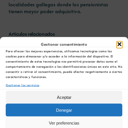
localidades gallegas donde los pensionistas
tienen mayor poder adquisitivo.
Artículos relacionados
La COMG reúne a
La OIPE y el
Gestionar consentimiento
dos líderes
CRETUS
Para ofrecer las mejores experiencias, utilizamos tecnologías como las
a
empresarias con
presentan las
cookies para almacenar y/o acceder a la información del dispositivo. El
consentimiento de estas tecnologías nos permitirá procesar datos como el
ón
motivo de su
últimas
comportamiento de navegación o las identificaciones únicas en este sitio. No
Centenario para
innovaciones en
consentir o retirar el consentimiento, puede afectar negativamente a ciertas
debatir sobre el
restauración
características y funciones.
futuro del rural
ambiental para la
Ver
Gestionar los servicios
gallego
minería gallega
imagen
Aceptar
más
grande
Denegar
Ver preferencias