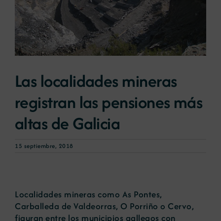
Noticias
Portal de empleo
Las localidades mineras
Contacto
registran las pensiones más
altas de Galicia
15 septiembre, 2018
Localidades mineras como As Pontes,
Carballeda de Valdeorras, O Porriño o Cervo,
figuran entre los municipios gallegos con