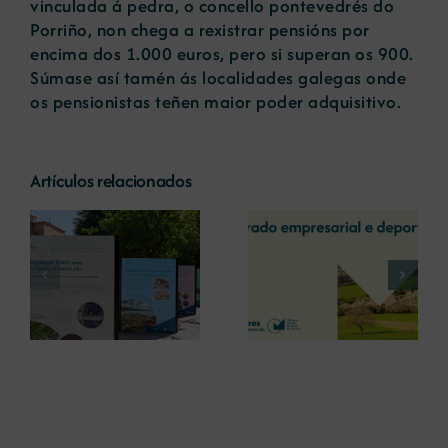
vinculada á pedra, o concello pontevedrés do
Porriño, non chega a rexistrar pensións por
encima dos 1.000 euros, pero si superan os 900.
Súmase así tamén ás localidades galegas onde
os pensionistas teñen maior poder adquisitivo.
Artículos relacionados
La COMG reúne a
La OIPE y el
dos líderes
CRETUS
a
empresarias con
presentan las
ón
motivo de su
últimas
Centenario para
innovaciones en
debatir sobre el
restauración
futuro del rural
ambiental para la
gallego
minería gallega