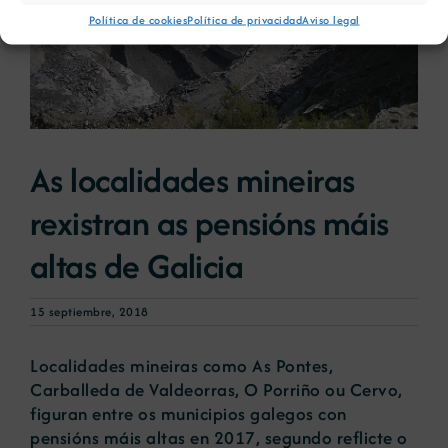
Política de cookies
Política de privacidad
Aviso legal
As localidades mineiras
rexistran as pensións máis
altas de Galicia
15 septiembre, 2018
Localidades mineiras como As Pontes,
Carballeda de Valdeorras, O Porriño ou Cervo,
figuran entre os municipios galegos con
pensións máis altas en 2017, segundo reflicte o