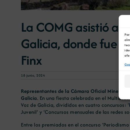
La COMG asistió a lo
Par
Galicia, donde fue p
alm
tec
ide
Finx
afe
Ges
18 junio, 2024
Representantes de la Cámara Oficial Mineira de 
Galicia
. En una fiesta celebrada en el Multius
Voz de Galicia, divididos en cuatro concursos: 
Juvenil’ y ‘Concursos mensuales de las redes so
Entre los premiados en el concurso ‘Periodismo 