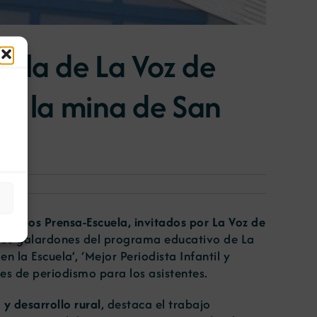
uela de La Voz de
re la mina de San
premios Prensa-Escuela, invitados por La Voz de
 los galardones del programa educativo de La
 la Escuela’, ‘Mejor Periodista Infantil y
res de periodismo para los asistentes.
 y desarrollo rural
, destaca el trabajo