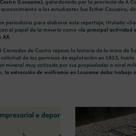
 Castro (Lousame)
, galardonado por la provincia de A 
reconocimiento a los estudiantes fue Esther Couceiro, di
en periodistas para elaborar este reportaje, titulado
«Sa
acan el papel de la minería como
«la principal actividad
o XX
.
PI Cernadas de Castro repasa la historia de la mina de S
la solicitud de los permisos de explotación en 1833, hast
un mineral muy cotizado por sus propiedades a nivel mili
o,
la extracción de wolframio en Lousame daba trabajo 
La OIPE y el CRETUS