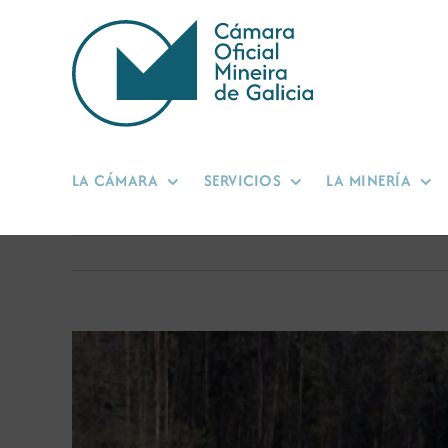
Saltar
al
contenido
LA CÁMARA
SERVICIOS
LA MINERÍA
Ver
imagen
más
grande