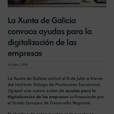
Noticias
La Xunta de Galicia
convoca ayudas para la
Portal de empleo
digitalización de las
Contacto
empresas
10 julio, 2020
La Xunta de Galicia activó el 8 de julio a través
del Instituto Galego de Promoción Económica
(Igape) una nueva orden de
ayudas para la
digitalización de las empresas
cofinanciada por
el Fondo Europeo de Desarrollo Regional.
El objetivo de estas ayudas es la puesta en