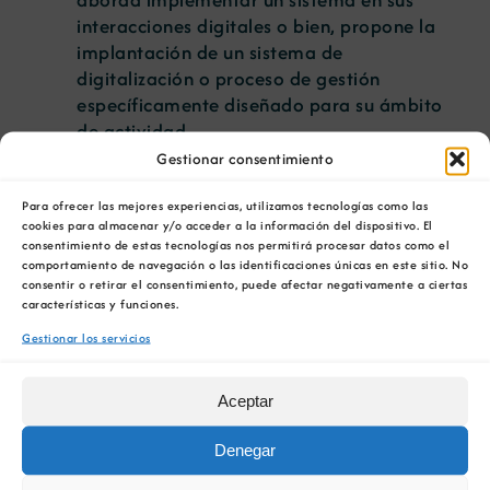
interacciones digitales o bien, propone la
implantación de un sistema de
digitalización o proceso de gestión
específicamente diseñado para su ámbito
de actividad.
Proyectos individuales.
En los que una
Gestionar consentimiento
pyme aborda una de las siguientes
tipologías de proyectos: desarrollo o
Para ofrecer las mejores experiencias, utilizamos tecnologías como las
cookies para almacenar y/o acceder a la información del dispositivo. El
implantación de una interfaz para sus
consentimiento de estas tecnologías nos permitirá procesar datos como el
interacciones de negocio, implementación
comportamiento de navegación o las identificaciones únicas en este sitio. No
de sistemas encaminados a la
consentir o retirar el consentimiento, puede afectar negativamente a ciertas
características y funciones.
digitalización de procesos concretos o
gestión integral (ERP, CRM, o similares), o
Gestionar los servicios
sistemas de inteligencia artificial.
Aceptar
Se trata de subvenciones a fondo perdido
en
régimen de concurrencia
Denegar
competitiva,
teniendo los proyectos colectivos