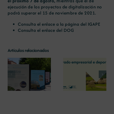
el próximo 7 de agosto,
mientras que el de
ejecución de los proyectos de digitalización no
podrá superar el 15 de noviembre de 2021.
Consulta el enlace a la página del
IGAPE
Consulta el enlace del
DOG
Artículos relacionados
La COMG reúne a
La OIPE y el
dos líderes
CRETUS
a
empresarias con
presentan las
ón
motivo de su
últimas
Centenario para
innovaciones en
debatir sobre el
restauración
futuro del rural
ambiental para la
gallego
minería gallega