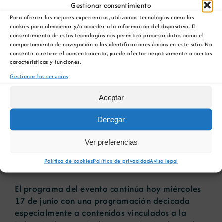
económico e industrial de la Comunidad”.
Gestionar consentimiento
Para ofrecer las mejores experiencias, utilizamos tecnologías como las
Le siguieron las intervenciones institucionales de
cookies para almacenar y/o acceder a la información del dispositivo. El
consentimiento de estas tecnologías nos permitirá procesar datos como el
Valentín González Formoso, presidente de la
comportamiento de navegación o las identificaciones únicas en este sitio. No
Diputación de A Coruña; Inés Rey, alcaldesa de
consentir o retirar el consentimiento, puede afectar negativamente a ciertas
A Coruña; Pedro Blanco, delegado del Gobierno
características y funciones.
en Galicia; y Alfonso Rueda, presidente de la
Gestionar los servicios
Xunta de Galicia.
Aceptar
En el marco del programa, también ha
intervenido la conselleira de Economía e
Denegar
Industria de la Xunta de Galicia, María Jesús
Lorenzana una conversación centrada en los
Ver preferencias
nuevos proyectos económicos e industriales
Política de cookies
Política de privacidad
Aviso legal
para la Comunidad.
El programa del evento continúa hoy miércoles
17 de junio con una programación dedicada
especialmente a contenidos vinculados a la