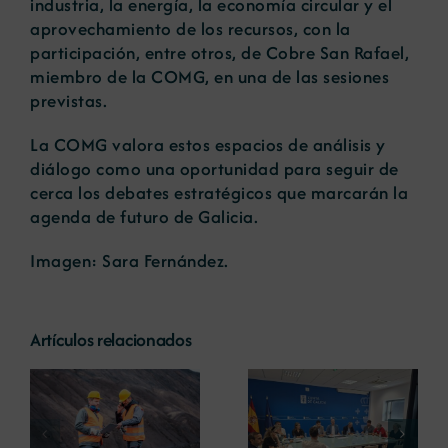
industria, la energía, la economía circular y el
aprovechamiento de los recursos, con la
participación, entre otros, de Cobre San Rafael,
miembro de la COMG, en una de las sesiones
previstas.
La COMG valora estos espacios de análisis y
diálogo como una oportunidad para seguir de
cerca los debates estratégicos que marcarán la
agenda de futuro de Galicia.
Imagen: Sara Fernández.
Artículos relacionados
La COMG
os
La UDC analiza el
participa en la
a
papel de las
primera reunión
materias primas