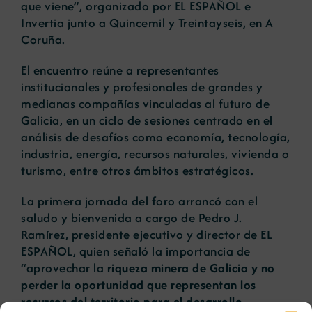
que viene”, organizado por EL ESPAÑOL e
Invertia junto a Quincemil y Treintayseis, en A
Coruña.
El encuentro reúne a representantes
institucionales y profesionales de grandes y
medianas compañías vinculadas al futuro de
Galicia, en un ciclo de sesiones centrado en el
análisis de desafíos como economía, tecnología,
industria, energía, recursos naturales, vivienda o
turismo, entre otros ámbitos estratégicos.
La primera jornada del foro arrancó con el
saludo y bienvenida a cargo de Pedro J.
Ramírez, presidente ejecutivo y director de EL
ESPAÑOL, quien señaló la importancia de
“aprovechar la
riqueza minera de Galicia y no
perder la oportunidad que representan los
recursos del territorio para el desarrollo