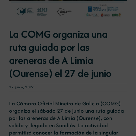
Noticias
La COMG organiza una
Portal de empleo
ruta guiada por las
areneras de A Limia
Contacto
(Ourense) el 27 de junio
17 junio, 2026
La Cámara Oficial Mineira de Galicia (COMG)
organiza el sábado 27 de junio una ruta guiada
por las areneras de A Limia (Ourense), con
salida y llegada en Sandiás. La actividad
permitirá
conocer la formación de la singular