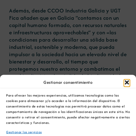
Además, desde CCOO Industria Galicia y UGT
Fica añaden que en Galicia “contamos con un
capital humano formado, con recursos naturales
e infraestructuras aprovechables” y con «las
condiciones para desarrollar una sólida base
industrial, sostenible y moderna, que pueda
impulsar a la sociedad hacia un elevado nivel de
bienestar y desarrollo, al tiempo que
protegemos nuestro entorno y combatimos el
cambio climático, la pérdida de biodiversidad y
Gestionar consentimiento
otros problemas medioambientales que nos
amenazan”.
Para ofrecer las mejores experiencias, utilizamos tecnologías como las
cookies para almacenar y/o acceder a la información del dispositivo. El
En este punto, indican que “el desarrollo
consentimiento de estas tecnologías nos permitirá procesar datos como el
industrial de Galicia precisa de un gran acuerdo
comportamiento de navegación o las identificaciones únicas en este sitio. No
consentir o retirar el consentimiento, puede afectar negativamente a ciertas
entre los agentes políticos, económicos y
características y funciones.
sociales, a lo que las organizaciones sindicales
de clase debemos contribuir. Galicia tiene
Gestionar los servicios