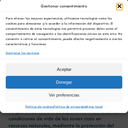
El documento se encuentra en este momento
en
Gestionar consentimiento
fase de información pública
para recibir
aportaciones que permitan mejorar la futura
Para ofrecer las mejores experiencias, utilizamos tecnologías como las
cookies para almacenar y/o acceder a la información del dispositivo. El
norma con el objetivo de contar con una ley
consentimiento de estas tecnologías nos permitirá procesar datos como el
fruto del consenso.
comportamiento de navegación o las identificaciones únicas en este sitio. No
consentir o retirar el consentimiento, puede afectar negativamente a ciertas
Las iniciativas mineras son una de las tipologías
características y funciones.
de proyectos que esta ley contempla y para los
Gestionar los servicios
que el texto preliminar establece un análisis
integral de sus efectos y medidas de
Aceptar
compensación.
Denegar
Uno de los aspectos más destacados es
la
incorporación a la declaración de impacto
Ver preferencias
ambiental de la valoración de los efectos
sociales y económicos de los proyectos mineros.
Política de cookies
Política de privacidad
Aviso legal
Ya que estas iniciativas suponen la mejora de las
condiciones de vida de las zonas ricas en
recursos naturales, mediante la protección del