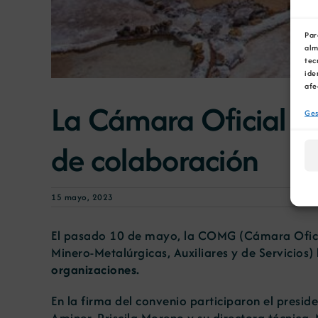
Par
alm
tec
ide
afe
La Cámara Oficial Mi
Ges
de colaboración
15 mayo, 2023
El pasado 10 de mayo, la COMG (Cámara Oficia
Minero-Metalúrgicas, Auxiliares y de Servicios)
organizaciones.
En la firma del convenio participaron el presid
Aminer. Priscila Moreno y su directora técnica,