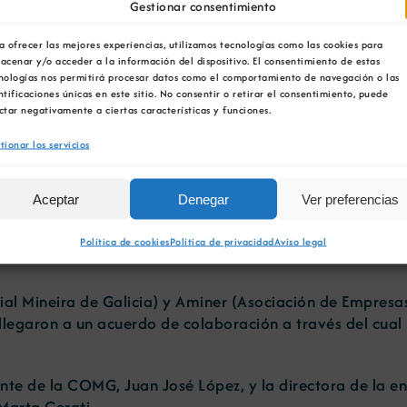
Gestionar consentimiento
a ofrecer las mejores experiencias, utilizamos tecnologías como las cookies para
acenar y/o acceder a la información del dispositivo. El consentimiento de estas
nologías nos permitirá procesar datos como el comportamiento de navegación o las
ntificaciones únicas en este sitio. No consentir o retirar el consentimiento, puede
ctar negativamente a ciertas características y funciones.
neira de Galicia y Amine
tionar los servicios
Aceptar
Denegar
Ver preferencias
Política de cookies
Política de privacidad
Aviso legal
l Mineira de Galicia) y Aminer (Asociación de Empresas
 llegaron a un acuerdo de colaboración a través del cual
ente de la COMG, Juan José López, y la directora de la e
 Marta Cerati.