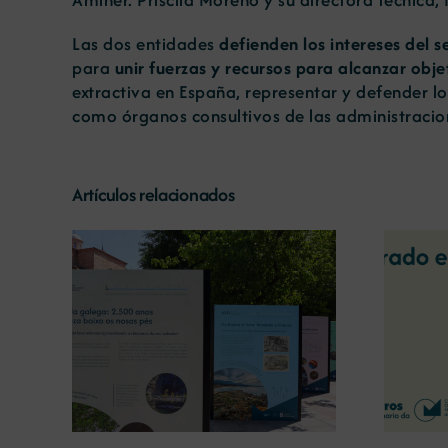
Las dos entidades
defienden los intereses del s
para
unir fuerzas y recursos para alcanzar obj
extractiva en España, representar y defender lo
como órganos consultivos de las administracio
Artículos relacionados
La COMG reúne a dos
líderes empresarias con
o la
motivo de su Centenario
 terra’
para debatir sobre el futuro
del rural gallego