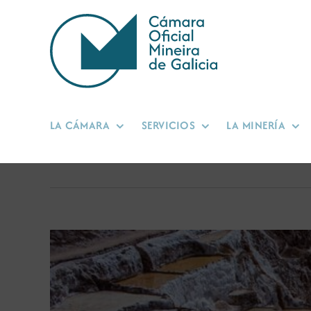
Saltar
al
contenido
LA CÁMARA
SERVICIOS
LA MINERÍA
Ver
imagen
más
grande