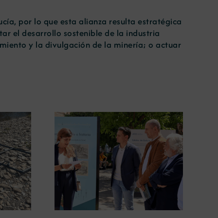
cía, por lo que esta alianza resulta estratégica
r el desarrollo sostenible de la industria
miento y la divulgación de la minería; o actuar
ugura en
La COMG lleva a Vigo la
posición
exposición ‘Tesouros da terra’
 terra’