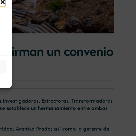
r firman un convenio
 Investigadoras, Extractoras, Transformadoras
 se establece
un hermanamiento entre ambas
ntidad, Arantxa Prado; así como la gerente de