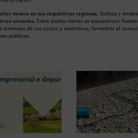
ector minero en sus respectivas regiones,
Galicia y Andalu
etivos comunes.
Entre dichas metas se encuentran: fomenta
s intereses de sus socios y miembros, fomentar el conoci
nes públicas.
La OIPE y el CRETUS
presentan las últimas
La COMG ina
innovaciones en
Ourense la ex
restauración ambiental para
‘Tesouros da
la minería gallega